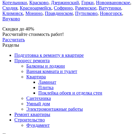
Котельники
,
Красково
,
Дзержинский
,
Горки
,
Новоивановское
,
Сходня
,
Красноармейск
,
Софрино
,
Раменское
,
Ватутинки
,
Климовск
,
Монино
,
Правдинском
,
Путилково
,
Новогорск
,
Внуково
Скидки до 40%
Рассчитайте стоимость работ!
Рассчитать
Разделы
Подготовка к ремонту в квартире
Процесс ремонта
Балконы и лоджии
Ванная комната и туалет
Квартира
Ламинат
Плитка
Поклейка обоев и отделка стен
Сантехника
Умный дом
Электромонтажные работы
Ремонт квартиры
Строительство
Фундамент