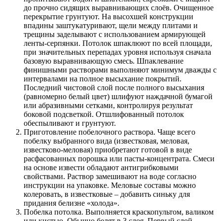
до прочно сидящих выравнивающих слоёв. Очищенное
перекрытие грунтуют. На высохшей конструкции
впадины заштукатуривают, щели между плитами и
трещины заделывают с использованием армирующей
ленты-серпянки. Потолок шпаклюют по всей площади,
при значительных перепадах уровня используя сначала
базовую выравнивающую смесь. Шпаклевание
финишными растворами выполняют минимум дважды с
интервалами на полное высыхание покрытий.
Последний чистовой слой после полного высыхания
(равномерно белый цвет) шлифуют наждачной бумагой
или абразивными сетками, контролируя результат
боковой подсветкой. Отшлифованный потолок
обеспыливают и грунтуют.
Приготовление побелочного раствора. Чаще всего
побелку выбранного вида (известковая, меловая,
известково-меловая) приобретают готовой в виде
расфасованных порошка или пасты-концентрата. Смеси
на основе извести обладают антигрибковыми
свойствами. Раствор замешивают на воде согласно
инструкции на упаковке. Меловые составы можно
колеровать, в известковые – добавить синьку для
придания белизне «холода».
Побелка потолка. Выполняется краскопультом, валиком
или кистью. Обычно белят в 3 слоя. Первый слой