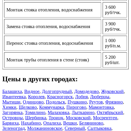
3 600
Монтаж стояка отопления, водоснабжения
руб/тчк.
3 900
Замена стояка отопления, водоснабжения
руб/тчк.
1 000
Перенос стояка отопления, водоснабжения
руб/п.м.
5 200
Монтаж трубы отопления в стене (стояк)
руб/шт.
Цены в других городах:
Балашиха
,
Видное
,
Долгопрудный
,
Домодедово
,
Жуковский
,
Ивантеевка
,
Королев
,
Красногорск
,
Лобня
,
Люберцы
,
Мытищи
,
Одинцово
,
Подольск
,
Пушкино
,
Реутов
,
Фрязино
,
Химки
,
Щелково
,
Коммунарка
,
Пирогово
,
Мамонтовка
,
Загорянка
,
Томилино
,
Малаховка
,
Лыткарино
,
Октябрьский
,
Островцы
,
Щербинка
,
Троицк
,
Московский
,
Мосрентген
,
Барвиха
,
Нахабино
,
Опалиха
,
Вешки
,
Беляниново
,
Зеленоград
,
Молжаниновское
,
Северный
,
Салтыковка
,