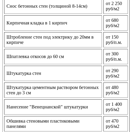
от 2 250
Снос бетонных стен (толщиной 8-14см)
руб/м2
от 680
Кирпичная кладка в 1 кирпич
руб/м2
Штробление стен под электрику до 20мм в
от 150
кирпиче
руб/п.м.
от 300
Шпатлевка откосов до 60 см
руб/п.м.
от 290
Штукатурка стен
руб/м2
Штукатурка цементным раствором бетонных
от 480
стен до 3 см
руб/м2
от 1 400
Нанесение "Венецианской" штукатурки
руб/м2
Обшивка стеновыми пластиковыми
от 470
панелями
руб/м2