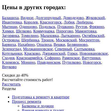
Цены в других городах:
Балашиха
,
Видное
,
Долгопрудный
,
Домодедово
,
Жуковский
,
Ивантеевка
,
Королев
,
Красногорск
,
Лобня
,
Люберцы
,
Мытищи
,
Одинцово
,
Подольск
,
Пушкино
,
Реутов
,
Фрязино
,
Химки
,
Щелково
,
Коммунарка
,
Пирогово
,
Мамонтовка
,
Загорянка
,
Томилино
,
Малаховка
,
Лыткарино
,
Октябрьский
,
Островцы
,
Щербинка
,
Троицк
,
Московский
,
Мосрентген
,
Барвиха
,
Нахабино
,
Опалиха
,
Вешки
,
Беляниново
,
Зеленоград
,
Молжаниновское
,
Северный
,
Салтыковка
,
Котельники
,
Красково
,
Дзержинский
,
Горки
,
Новоивановское
,
Сходня
,
Красноармейск
,
Софрино
,
Раменское
,
Ватутинки
,
Климовск
,
Монино
,
Правдинском
,
Путилково
,
Новогорск
,
Внуково
Скидки до 40%
Рассчитайте стоимость работ!
Рассчитать
Разделы
Подготовка к ремонту в квартире
Процесс ремонта
Балконы и лоджии
Ванная комната и туалет