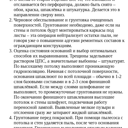
отслаивается без перфоратора, должно быть снято –
обои, краска, шпаклёвка и штукатурка. Делается это в
направлении сверху вниз.
Черновое обеспыливание и грунтовка очищенных
поверхностей. Грунтование необходимо, даже если на
стены и потолок будут монтироваться каркасы под
листы – эта операция нейтрализует остатки пыли, не
говоря уже о повышении адгезии ремонтных составов к
ограждающим конструкциям.
Оценка состояния оснований и выбор оптимальных
способов их выравнивания. Трещины заделывают
раствором ЦПС, а значительные выбоины – штукатурят.
По высохшему потолку выполняют проникающую
гидроизоляцию. Начиная с потолочной поверхности,
основания шпаклюют по всей площади – обычно в 1-2
слоя базовыми составами и в 2-3 слоя финишной
шпаклёвкой. Если между слоями шлифование не
выполняют, то промежуточные грунтования не нужны.
По окончании финишного шпаклевания высохшие
потолок и стены шлифуют, подсвечивая работу
переносной лампой. Выявленные мелкие пузыри и
отслоения сразу же затирают жидкой шпаклёвкой.
Грунтование перед покраской. При помощи пылесоса с
потолка и стен удаляется пыль, после чего основания
грунтуют. Грунтование выполняется отжатым валиком,