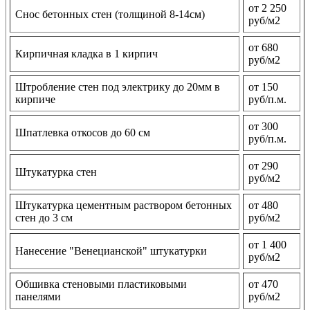
от 2 250
Снос бетонных стен (толщиной 8-14см)
руб/м2
от 680
Кирпичная кладка в 1 кирпич
руб/м2
Штробление стен под электрику до 20мм в
от 150
кирпиче
руб/п.м.
от 300
Шпатлевка откосов до 60 см
руб/п.м.
от 290
Штукатурка стен
руб/м2
Штукатурка цементным раствором бетонных
от 480
стен до 3 см
руб/м2
от 1 400
Нанесение "Венецианской" штукатурки
руб/м2
Обшивка стеновыми пластиковыми
от 470
панелями
руб/м2