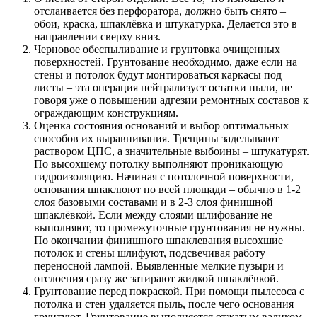
отслаивается без перфоратора, должно быть снято –
обои, краска, шпаклёвка и штукатурка. Делается это в
направлении сверху вниз.
Черновое обеспыливание и грунтовка очищенных
поверхностей. Грунтование необходимо, даже если на
стены и потолок будут монтироваться каркасы под
листы – эта операция нейтрализует остатки пыли, не
говоря уже о повышении адгезии ремонтных составов к
ограждающим конструкциям.
Оценка состояния оснований и выбор оптимальных
способов их выравнивания. Трещины заделывают
раствором ЦПС, а значительные выбоины – штукатурят.
По высохшему потолку выполняют проникающую
гидроизоляцию. Начиная с потолочной поверхности,
основания шпаклюют по всей площади – обычно в 1-2
слоя базовыми составами и в 2-3 слоя финишной
шпаклёвкой. Если между слоями шлифование не
выполняют, то промежуточные грунтования не нужны.
По окончании финишного шпаклевания высохшие
потолок и стены шлифуют, подсвечивая работу
переносной лампой. Выявленные мелкие пузыри и
отслоения сразу же затирают жидкой шпаклёвкой.
Грунтование перед покраской. При помощи пылесоса с
потолка и стен удаляется пыль, после чего основания
грунтуют. Грунтование выполняется отжатым валиком,