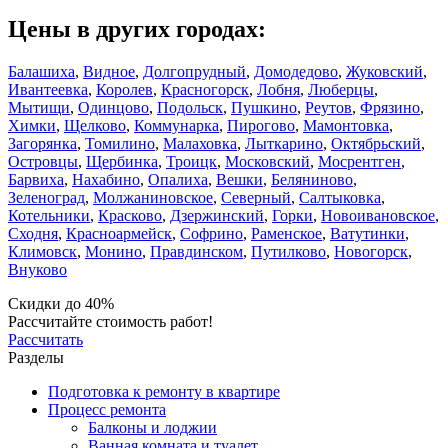
Цены в других городах:
Балашиха
,
Видное
,
Долгопрудный
,
Домодедово
,
Жуковский
,
Ивантеевка
,
Королев
,
Красногорск
,
Лобня
,
Люберцы
,
Мытищи
,
Одинцово
,
Подольск
,
Пушкино
,
Реутов
,
Фрязино
,
Химки
,
Щелково
,
Коммунарка
,
Пирогово
,
Мамонтовка
,
Загорянка
,
Томилино
,
Малаховка
,
Лыткарино
,
Октябрьский
,
Островцы
,
Щербинка
,
Троицк
,
Московский
,
Мосрентген
,
Барвиха
,
Нахабино
,
Опалиха
,
Вешки
,
Беляниново
,
Зеленоград
,
Молжаниновское
,
Северный
,
Салтыковка
,
Котельники
,
Красково
,
Дзержинский
,
Горки
,
Новоивановское
,
Сходня
,
Красноармейск
,
Софрино
,
Раменское
,
Ватутинки
,
Климовск
,
Монино
,
Правдинском
,
Путилково
,
Новогорск
,
Внуково
Скидки до 40%
Рассчитайте стоимость работ!
Рассчитать
Разделы
Подготовка к ремонту в квартире
Процесс ремонта
Балконы и лоджии
Ванная комната и туалет