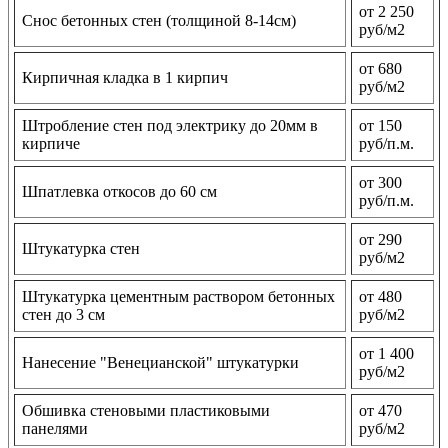
от 2 250
Снос бетонных стен (толщиной 8-14см)
руб/м2
от 680
Кирпичная кладка в 1 кирпич
руб/м2
Штробление стен под электрику до 20мм в
от 150
кирпиче
руб/п.м.
от 300
Шпатлевка откосов до 60 см
руб/п.м.
от 290
Штукатурка стен
руб/м2
Штукатурка цементным раствором бетонных
от 480
стен до 3 см
руб/м2
от 1 400
Нанесение "Венецианской" штукатурки
руб/м2
Обшивка стеновыми пластиковыми
от 470
панелями
руб/м2