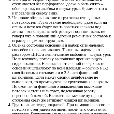
отслаивается без перфоратора, должно быть снято –
обои, краска, шпаклёвка и штукатурка. Делается это в
направлении сверху вниз.
Черновое обеспыливание и грунтовка очищенных
поверхностей. Грунтование необходимо, даже если на
стены и потолок будут монтироваться каркасы под
листы – эта операция нейтрализует остатки пыли, не
говоря уже о повышении адгезии ремонтных составов к
ограждающим конструкциям.
Оценка состояния оснований и выбор оптимальных
способов их выравнивания. Трещины заделывают
раствором ЦПС, а значительные выбоины – штукатурят.
По высохшему потолку выполняют проникающую
гидроизоляцию. Начиная с потолочной поверхности,
основания шпаклюют по всей площади – обычно в 1-2
слоя базовыми составами и в 2-3 слоя финишной
шпаклёвкой. Если между слоями шлифование не
выполняют, то промежуточные грунтования не нужны.
По окончании финишного шпаклевания высохшие
потолок и стены шлифуют, подсвечивая работу
переносной лампой. Выявленные мелкие пузыри и
отслоения сразу же затирают жидкой шпаклёвкой.
Грунтование перед покраской. При помощи пылесоса с
потолка и стен удаляется пыль, после чего основания
грунтуют. Грунтование выполняется отжатым валиком,