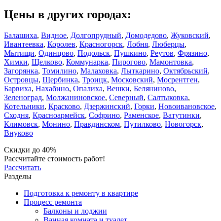
Цены в других городах:
Балашиха
,
Видное
,
Долгопрудный
,
Домодедово
,
Жуковский
,
Ивантеевка
,
Королев
,
Красногорск
,
Лобня
,
Люберцы
,
Мытищи
,
Одинцово
,
Подольск
,
Пушкино
,
Реутов
,
Фрязино
,
Химки
,
Щелково
,
Коммунарка
,
Пирогово
,
Мамонтовка
,
Загорянка
,
Томилино
,
Малаховка
,
Лыткарино
,
Октябрьский
,
Островцы
,
Щербинка
,
Троицк
,
Московский
,
Мосрентген
,
Барвиха
,
Нахабино
,
Опалиха
,
Вешки
,
Беляниново
,
Зеленоград
,
Молжаниновское
,
Северный
,
Салтыковка
,
Котельники
,
Красково
,
Дзержинский
,
Горки
,
Новоивановское
,
Сходня
,
Красноармейск
,
Софрино
,
Раменское
,
Ватутинки
,
Климовск
,
Монино
,
Правдинском
,
Путилково
,
Новогорск
,
Внуково
Скидки до 40%
Рассчитайте стоимость работ!
Рассчитать
Разделы
Подготовка к ремонту в квартире
Процесс ремонта
Балконы и лоджии
Ванная комната и туалет