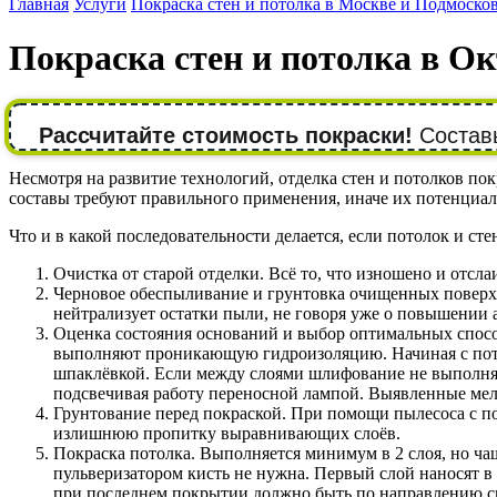
Главная
Услуги
Покраска стен и потолка в Москве и Подмоско
Покраска стен и потолка в О
Рассчитайте стоимость покраски!
Составь
Несмотря на развитие технологий, отделка стен и потолков п
составы требуют правильного применения, иначе их потенциал 
Что и в какой последовательности делается, если потолок и ст
Очистка от старой отделки. Всё то, что изношено и отсла
Черновое обеспыливание и грунтовка очищенных поверхно
нейтрализует остатки пыли, не говоря уже о повышении
Оценка состояния оснований и выбор оптимальных спос
выполняют проникающую гидроизоляцию. Начиная с пото
шпаклёвкой. Если между слоями шлифование не выполн
подсвечивая работу переносной лампой. Выявленные мел
Грунтование перед покраской. При помощи пылесоса с по
излишнюю пропитку выравнивающих слоёв.
Покраска потолка. Выполняется минимум в 2 слоя, но ча
пульверизатором кисть не нужна. Первый слой наносят в
при последнем покрытии должно быть по направлению св