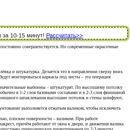
 за 10-15 минут!
Рассчитать>>
е постоянно совершенствуется. Но современные окрасочные
клёвка и штукатурка. Делается это в направлении сверху вниз.
удут монтироваться каркасы под листы – эта операция
значительные выбоины – штукатурят. По высохшему потолку
ычно в 1-2 слоя базовыми составами и в 2-3 слоя финишной
инишного шпаклевания высохшие потолок и стены шлифуют,
Грунтование выполняется отжатым валиком, чтобы исключить
тью, плоские поверхности – валиком. При работе
крест, причём работают от окна к двери, и движения валика
допустимы периодические проветривания по 2-3 минуты.