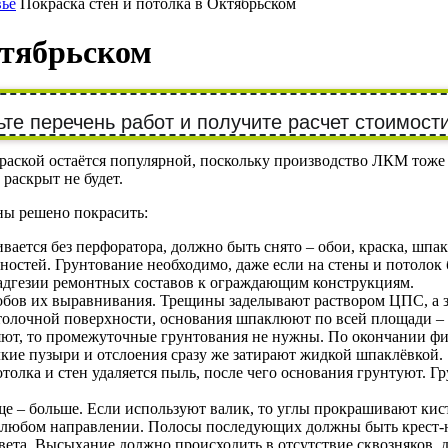
вье
Покраска стен и потолка в Октябрьском
ктябрьском
те перечень работ и получите расчет стоимости
окраской остаётся популярной, поскольку производство ЛКМ тож
раскрыт не будет.
ены решено покрасить:
ивается без перфоратора, должно быть снято – обои, краска, шпа
стей. Грунтование необходимо, даже если на стены и потолок б
 адгезии ремонтных составов к ограждающим конструкциям.
обов их выравнивания. Трещины заделывают раствором ЦПС, а 
лочной поверхности, основания шпаклюют по всей площади – об
яют, то промежуточные грунтования не нужны. По окончании ф
кие пузыри и отслоения сразу же затирают жидкой шпаклёвкой.
толка и стен удаляется пыль, после чего основания грунтуют. 
ще – больше. Если используют валик, то углы прокрашивают кис
 любом направлении. Полосы последующих должны быть крест-на
ета. Высыхание должно происходить в отсутствие сквозняков, 