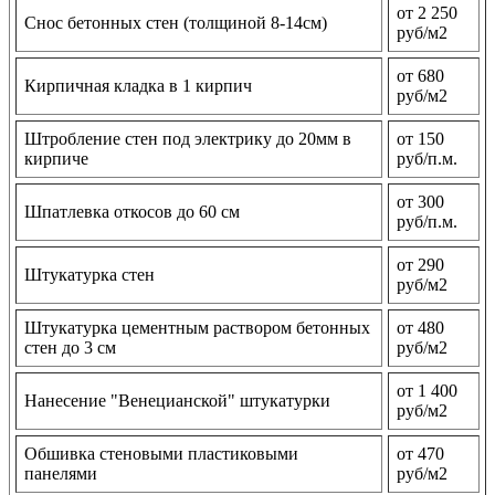
от 2 250
Снос бетонных стен (толщиной 8-14см)
руб/м2
от 680
Кирпичная кладка в 1 кирпич
руб/м2
Штробление стен под электрику до 20мм в
от 150
кирпиче
руб/п.м.
от 300
Шпатлевка откосов до 60 см
руб/п.м.
от 290
Штукатурка стен
руб/м2
Штукатурка цементным раствором бетонных
от 480
стен до 3 см
руб/м2
от 1 400
Нанесение "Венецианской" штукатурки
руб/м2
Обшивка стеновыми пластиковыми
от 470
панелями
руб/м2