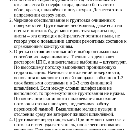
отслаивается без перфоратора, должно быть снято –
обои, краска, шпаклёвка и штукатурка. Делается это в
направлении сверху вниз.
Черновое обеспыливание и грунтовка очищенных
поверхностей. Грунтование необходимо, даже если на
стены и потолок будут монтироваться каркасы под
листы – эта операция нейтрализует остатки пыли, не
говоря уже о повышении адгезии ремонтных составов к
ограждающим конструкциям.
Оценка состояния оснований и выбор оптимальных
способов их выравнивания. Трещины заделывают
раствором ЦПС, а значительные выбоины – штукатурят.
По высохшему потолку выполняют проникающую
гидроизоляцию. Начиная с потолочной поверхности,
основания шпаклюют по всей площади – обычно в 1-2
слоя базовыми составами и в 2-3 слоя финишной
шпаклёвкой. Если между слоями шлифование не
выполняют, то промежуточные грунтования не нужны.
По окончании финишного шпаклевания высохшие
потолок и стены шлифуют, подсвечивая работу
переносной лампой. Выявленные мелкие пузыри и
отслоения сразу же затирают жидкой шпаклёвкой.
Грунтование перед покраской. При помощи пылесоса с
потолка и стен удаляется пыль, после чего основания
грунтуют. Грунтование выполняется отжатым валиком,