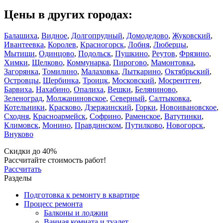
Цены в других городах:
Балашиха
,
Видное
,
Долгопрудный
,
Домодедово
,
Жуковский
,
Ивантеевка
,
Королев
,
Красногорск
,
Лобня
,
Люберцы
,
Мытищи
,
Одинцово
,
Подольск
,
Пушкино
,
Реутов
,
Фрязино
,
Химки
,
Щелково
,
Коммунарка
,
Пирогово
,
Мамонтовка
,
Загорянка
,
Томилино
,
Малаховка
,
Лыткарино
,
Октябрьский
,
Островцы
,
Щербинка
,
Троицк
,
Московский
,
Мосрентген
,
Барвиха
,
Нахабино
,
Опалиха
,
Вешки
,
Беляниново
,
Зеленоград
,
Молжаниновское
,
Северный
,
Салтыковка
,
Котельники
,
Красково
,
Дзержинский
,
Горки
,
Новоивановское
,
Сходня
,
Красноармейск
,
Софрино
,
Раменское
,
Ватутинки
,
Климовск
,
Монино
,
Правдинском
,
Путилково
,
Новогорск
,
Внуково
Скидки до 40%
Рассчитайте стоимость работ!
Рассчитать
Разделы
Подготовка к ремонту в квартире
Процесс ремонта
Балконы и лоджии
Ванная комната и туалет