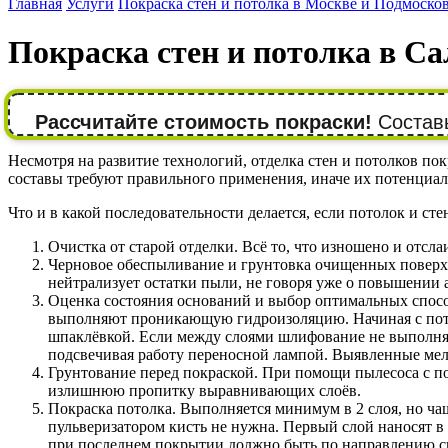
Главная
Услуги
Покраска стен и потолка в Москве и Подмоско
Покраска стен и потолка в С
Рассчитайте стоимость покраски!
Составь
Несмотря на развитие технологий, отделка стен и потолков п
составы требуют правильного применения, иначе их потенциал 
Что и в какой последовательности делается, если потолок и ст
Очистка от старой отделки. Всё то, что изношено и отсла
Черновое обеспыливание и грунтовка очищенных поверхно
нейтрализует остатки пыли, не говоря уже о повышении
Оценка состояния оснований и выбор оптимальных спос
выполняют проникающую гидроизоляцию. Начиная с пото
шпаклёвкой. Если между слоями шлифование не выполн
подсвечивая работу переносной лампой. Выявленные мел
Грунтование перед покраской. При помощи пылесоса с по
излишнюю пропитку выравнивающих слоёв.
Покраска потолка. Выполняется минимум в 2 слоя, но ча
пульверизатором кисть не нужна. Первый слой наносят в
при последнем покрытии должно быть по направлению св