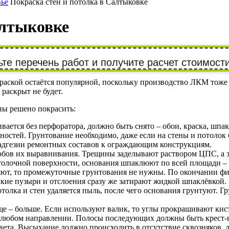
вье
Покраска стен и потолка в Салтыковке
алтыковке
те перечень работ и получите расчет стоимости
окраской остаётся популярной, поскольку производство ЛКМ тож
раскрыт не будет.
ены решено покрасить:
ивается без перфоратора, должно быть снято – обои, краска, шпа
стей. Грунтование необходимо, даже если на стены и потолок б
 адгезии ремонтных составов к ограждающим конструкциям.
обов их выравнивания. Трещины заделывают раствором ЦПС, а 
лочной поверхности, основания шпаклюют по всей площади – об
яют, то промежуточные грунтования не нужны. По окончании ф
кие пузыри и отслоения сразу же затирают жидкой шпаклёвкой.
толка и стен удаляется пыль, после чего основания грунтуют. 
ще – больше. Если используют валик, то углы прокрашивают кис
 любом направлении. Полосы последующих должны быть крест-на
ета. Высыхание должно происходить в отсутствие сквозняков, 