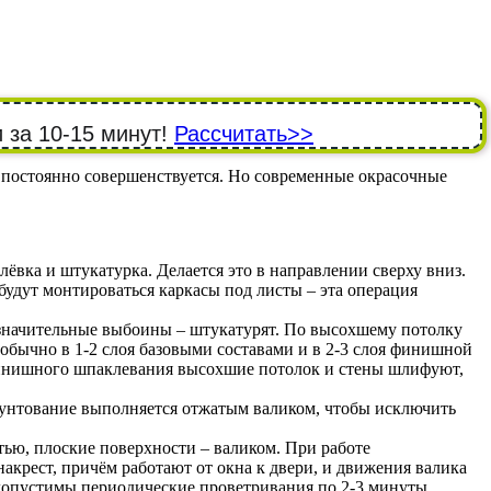
 за 10-15 минут!
Рассчитать>>
е постоянно совершенствуется. Но современные окрасочные
клёвка и штукатурка. Делается это в направлении сверху вниз.
удут монтироваться каркасы под листы – эта операция
значительные выбоины – штукатурят. По высохшему потолку
ычно в 1-2 слоя базовыми составами и в 2-3 слоя финишной
инишного шпаклевания высохшие потолок и стены шлифуют,
Грунтование выполняется отжатым валиком, чтобы исключить
тью, плоские поверхности – валиком. При работе
крест, причём работают от окна к двери, и движения валика
допустимы периодические проветривания по 2-3 минуты.