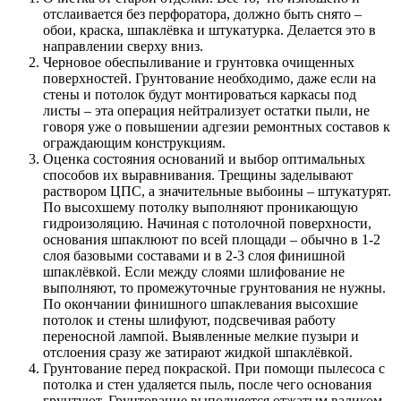
отслаивается без перфоратора, должно быть снято –
обои, краска, шпаклёвка и штукатурка. Делается это в
направлении сверху вниз.
Черновое обеспыливание и грунтовка очищенных
поверхностей. Грунтование необходимо, даже если на
стены и потолок будут монтироваться каркасы под
листы – эта операция нейтрализует остатки пыли, не
говоря уже о повышении адгезии ремонтных составов к
ограждающим конструкциям.
Оценка состояния оснований и выбор оптимальных
способов их выравнивания. Трещины заделывают
раствором ЦПС, а значительные выбоины – штукатурят.
По высохшему потолку выполняют проникающую
гидроизоляцию. Начиная с потолочной поверхности,
основания шпаклюют по всей площади – обычно в 1-2
слоя базовыми составами и в 2-3 слоя финишной
шпаклёвкой. Если между слоями шлифование не
выполняют, то промежуточные грунтования не нужны.
По окончании финишного шпаклевания высохшие
потолок и стены шлифуют, подсвечивая работу
переносной лампой. Выявленные мелкие пузыри и
отслоения сразу же затирают жидкой шпаклёвкой.
Грунтование перед покраской. При помощи пылесоса с
потолка и стен удаляется пыль, после чего основания
грунтуют. Грунтование выполняется отжатым валиком,