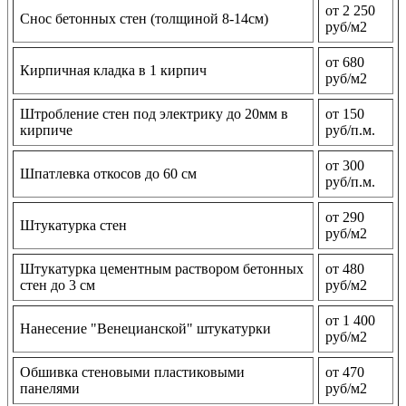
от 2 250
Снос бетонных стен (толщиной 8-14см)
руб/м2
от 680
Кирпичная кладка в 1 кирпич
руб/м2
Штробление стен под электрику до 20мм в
от 150
кирпиче
руб/п.м.
от 300
Шпатлевка откосов до 60 см
руб/п.м.
от 290
Штукатурка стен
руб/м2
Штукатурка цементным раствором бетонных
от 480
стен до 3 см
руб/м2
от 1 400
Нанесение "Венецианской" штукатурки
руб/м2
Обшивка стеновыми пластиковыми
от 470
панелями
руб/м2