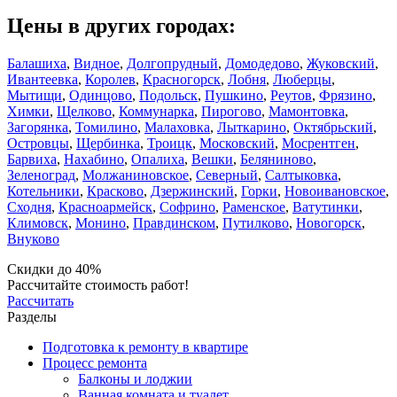
Цены в других городах:
Балашиха
,
Видное
,
Долгопрудный
,
Домодедово
,
Жуковский
,
Ивантеевка
,
Королев
,
Красногорск
,
Лобня
,
Люберцы
,
Мытищи
,
Одинцово
,
Подольск
,
Пушкино
,
Реутов
,
Фрязино
,
Химки
,
Щелково
,
Коммунарка
,
Пирогово
,
Мамонтовка
,
Загорянка
,
Томилино
,
Малаховка
,
Лыткарино
,
Октябрьский
,
Островцы
,
Щербинка
,
Троицк
,
Московский
,
Мосрентген
,
Барвиха
,
Нахабино
,
Опалиха
,
Вешки
,
Беляниново
,
Зеленоград
,
Молжаниновское
,
Северный
,
Салтыковка
,
Котельники
,
Красково
,
Дзержинский
,
Горки
,
Новоивановское
,
Сходня
,
Красноармейск
,
Софрино
,
Раменское
,
Ватутинки
,
Климовск
,
Монино
,
Правдинском
,
Путилково
,
Новогорск
,
Внуково
Скидки до 40%
Рассчитайте стоимость работ!
Рассчитать
Разделы
Подготовка к ремонту в квартире
Процесс ремонта
Балконы и лоджии
Ванная комната и туалет