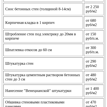
от 2 250
Снос бетонных стен (толщиной 8-14см)
руб/м2
от 680
Кирпичная кладка в 1 кирпич
руб/м2
Штробление стен под электрику до 20мм в
от 150
кирпиче
руб/п.м.
от 300
Шпатлевка откосов до 60 см
руб/п.м.
от 290
Штукатурка стен
руб/м2
Штукатурка цементным раствором бетонных
от 480
стен до 3 см
руб/м2
от 1 400
Нанесение "Венецианской" штукатурки
руб/м2
Обшивка стеновыми пластиковыми
от 470
панелями
руб/м2