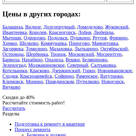
Цены в других городах:
Балашиха
,
Видное
,
Долгопрудный
,
Домодедово
,
Жуковский
,
Ивантеевка
,
Королев
,
Красногорск
,
Лобня
,
Люберцы
,
Мытищи
,
Одинцово
,
Подольск
,
Пушкино
,
Реутов
,
Фрязино
,
Химки
,
Щелково
,
Коммунарка
,
Пирогово
,
Мамонтовка
,
Загорянка
,
Томилино
,
Малаховка
,
Лыткарино
,
Октябрьский
,
Островцы
,
Щербинка
,
Троицк
,
Московский
,
Мосрентген
,
Барвиха
,
Нахабино
,
Опалиха
,
Вешки
,
Беляниново
,
Зеленоград
,
Молжаниновское
,
Северный
,
Салтыковка
,
Котельники
,
Красково
,
Дзержинский
,
Горки
,
Новоивановское
,
Сходня
,
Красноармейск
,
Софрино
,
Раменское
,
Ватутинки
,
Климовск
,
Монино
,
Правдинском
,
Путилково
,
Новогорск
,
Внуково
Скидки до 40%
Рассчитайте стоимость работ!
Рассчитать
Разделы
Подготовка к ремонту в квартире
Процесс ремонта
Балконы и лоджии