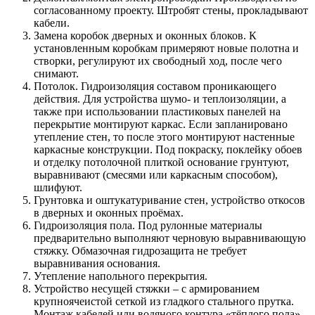
согласованному проекту. Штробят стены, прокладывают
кабели.
Замена коробок дверных и оконных блоков. К
установленным коробкам примеряют новые полотна и
створки, регулируют их свободный ход, после чего
снимают.
Потолок. Гидроизоляция составом проникающего
действия. Для устройства шумо- и теплоизоляции, а
также при использовании пластиковых панелей на
перекрытие монтируют каркас. Если запланировано
утепление стен, то после этого монтируют настенные
каркасные конструкции. Под покраску, поклейку обоев
и отделку потолочной плиткой основание грунтуют,
выравнивают (смесями или каркасным способом),
шлифуют.
Грунтовка и оштукатуривание стен, устройство откосов
в дверных и оконных проёмах.
Гидроизоляция пола. Под рулонные материалы
предварительно выполняют черновую выравнивающую
стяжку. Обмазочная гидрозащита не требует
выравнивания основания.
Утепление напольного перекрытия.
Устройство несущей стяжки – с армированием
крупноячеистой сеткой из гладкого стального прутка.
Монтаж кабелей или водяного контура «тёплого пола».