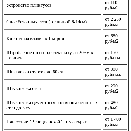
от 110
Устройство плинтусов
руб/м2
от 2 250
Снос бетонных стен (толщиной 8-14см)
руб/м2
от 680
Кирпичная кладка в 1 кирпич
руб/м2
Штробление стен под электрику до 20мм в
от 150
кирпиче
руб/п.м.
от 300
Шпатлевка откосов до 60 см
руб/п.м.
от 290
Штукатурка стен
руб/м2
Штукатурка цементным раствором бетонных
от 480
стен до 3 см
руб/м2
от 1 400
Нанесение "Венецианской" штукатурки
руб/м2