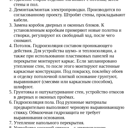
стены и пол.
Демонтаж/монтаж электропроводки. Производится по
согласованному проекту. Штробят стены, прокладывают
кабели.
Замена коробок дверных и оконных блоков. К
установленным коробкам примеряют новые полотна и
створки, регулируют их свободный ход, после чего
снимают.
Потолок. Гидроизоляция составом проникающего
действия. Для устройства шумо- и теплоизоляции, а
также при использовании пластиковых панелей на
перекрытие монтируют каркас. Если запланировано
утепление стен, то после этого монтируют настенные
каркасные конструкции. Под покраску, поклейку обоев
и отделку потолочной плиткой основание грунтуют,
выравнивают (смесями или каркасным способом),
шлифуют.
Грунтовка и оштукатуривание стен, устройство откосов
в дверных и оконных проёмах.
Гидроизоляция пола. Под рулонные материалы
предварительно выполняют черновую выравнивающую
стяжку. Обмазочная гидрозащита не требует
выравнивания основания.
Утепление напольного перекрытия.
Устройство несущей стяжки – с армированием