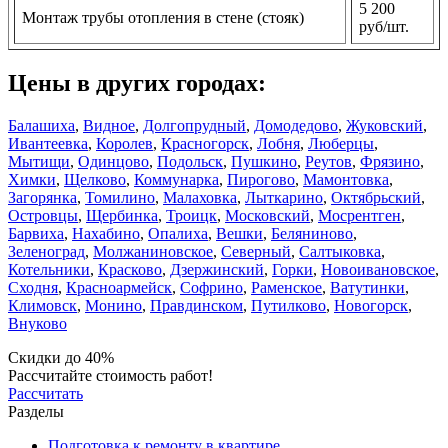
5 200
Монтаж трубы отопления в стене (стояк)
руб/шт.
Цены в других городах:
Балашиха
,
Видное
,
Долгопрудный
,
Домодедово
,
Жуковский
,
Ивантеевка
,
Королев
,
Красногорск
,
Лобня
,
Люберцы
,
Мытищи
,
Одинцово
,
Подольск
,
Пушкино
,
Реутов
,
Фрязино
,
Химки
,
Щелково
,
Коммунарка
,
Пирогово
,
Мамонтовка
,
Загорянка
,
Томилино
,
Малаховка
,
Лыткарино
,
Октябрьский
,
Островцы
,
Щербинка
,
Троицк
,
Московский
,
Мосрентген
,
Барвиха
,
Нахабино
,
Опалиха
,
Вешки
,
Беляниново
,
Зеленоград
,
Молжаниновское
,
Северный
,
Салтыковка
,
Котельники
,
Красково
,
Дзержинский
,
Горки
,
Новоивановское
,
Сходня
,
Красноармейск
,
Софрино
,
Раменское
,
Ватутинки
,
Климовск
,
Монино
,
Правдинском
,
Путилково
,
Новогорск
,
Внуково
Скидки до 40%
Рассчитайте стоимость работ!
Рассчитать
Разделы
Подготовка к ремонту в квартире