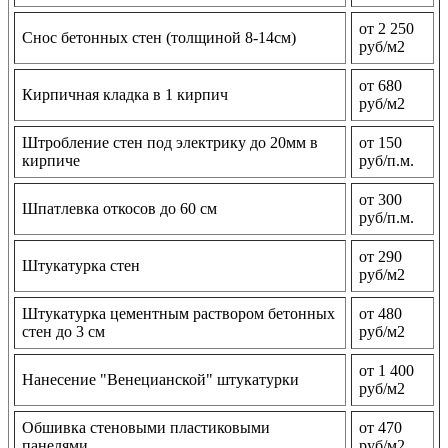
от 2 250
Снос бетонных стен (толщиной 8-14см)
руб/м2
от 680
Кирпичная кладка в 1 кирпич
руб/м2
Штробление стен под электрику до 20мм в
от 150
кирпиче
руб/п.м.
от 300
Шпатлевка откосов до 60 см
руб/п.м.
от 290
Штукатурка стен
руб/м2
Штукатурка цементным раствором бетонных
от 480
стен до 3 см
руб/м2
от 1 400
Нанесение "Венецианской" штукатурки
руб/м2
Обшивка стеновыми пластиковыми
от 470
панелями
руб/м2