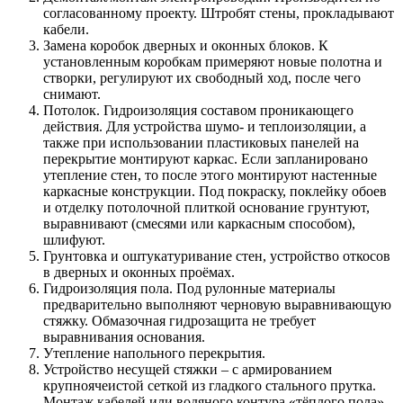
согласованному проекту. Штробят стены, прокладывают
кабели.
Замена коробок дверных и оконных блоков. К
установленным коробкам примеряют новые полотна и
створки, регулируют их свободный ход, после чего
снимают.
Потолок. Гидроизоляция составом проникающего
действия. Для устройства шумо- и теплоизоляции, а
также при использовании пластиковых панелей на
перекрытие монтируют каркас. Если запланировано
утепление стен, то после этого монтируют настенные
каркасные конструкции. Под покраску, поклейку обоев
и отделку потолочной плиткой основание грунтуют,
выравнивают (смесями или каркасным способом),
шлифуют.
Грунтовка и оштукатуривание стен, устройство откосов
в дверных и оконных проёмах.
Гидроизоляция пола. Под рулонные материалы
предварительно выполняют черновую выравнивающую
стяжку. Обмазочная гидрозащита не требует
выравнивания основания.
Утепление напольного перекрытия.
Устройство несущей стяжки – с армированием
крупноячеистой сеткой из гладкого стального прутка.
Монтаж кабелей или водяного контура «тёплого пола».