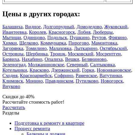
Цены в других городах:
Балашиха
,
Видное
,
Долгопрудный
,
Домодедово
,
Жуковский
,
Ивантеевка
,
Королев
,
Красногорск
,
Лобня
,
Люберцы
,
Мытищи
,
Одинцово
,
Подольск
,
Пушкино
,
Реутов
,
Фрязино
,
Химки
,
Щелково
,
Коммунарка
,
Пирогово
,
Мамонтовка
,
Загорянка
,
Томилино
,
Малаховка
,
Лыткарино
,
Октябрьский
,
Островцы
,
Щербинка
,
Троицк
,
Московский
,
Мосрентген
,
Барвиха
,
Нахабино
,
Опалиха
,
Вешки
,
Беляниново
,
Зеленоград
,
Молжаниновское
,
Северный
,
Салтыковка
,
Котельники
,
Красково
,
Дзержинский
,
Горки
,
Новоивановское
,
Сходня
,
Красноармейск
,
Софрино
,
Раменское
,
Ватутинки
,
Климовск
,
Монино
,
Правдинском
,
Путилково
,
Новогорск
,
Внуково
Скидки до 40%
Рассчитайте стоимость работ!
Рассчитать
Разделы
Подготовка к ремонту в квартире
Процесс ремонта
Балконы и лоджии