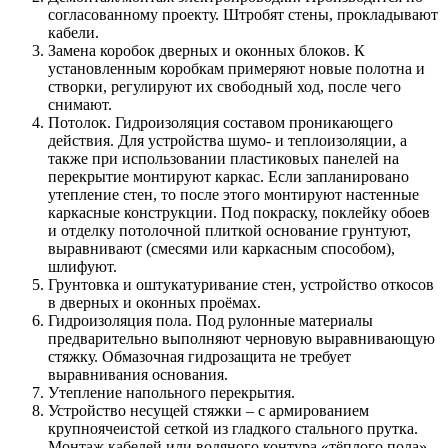
согласованному проекту. Штробят стены, прокладывают
кабели.
Замена коробок дверных и оконных блоков. К
установленным коробкам примеряют новые полотна и
створки, регулируют их свободный ход, после чего
снимают.
Потолок. Гидроизоляция составом проникающего
действия. Для устройства шумо- и теплоизоляции, а
также при использовании пластиковых панелей на
перекрытие монтируют каркас. Если запланировано
утепление стен, то после этого монтируют настенные
каркасные конструкции. Под покраску, поклейку обоев
и отделку потолочной плиткой основание грунтуют,
выравнивают (смесями или каркасным способом),
шлифуют.
Грунтовка и оштукатуривание стен, устройство откосов
в дверных и оконных проёмах.
Гидроизоляция пола. Под рулонные материалы
предварительно выполняют черновую выравнивающую
стяжку. Обмазочная гидрозащита не требует
выравнивания основания.
Утепление напольного перекрытия.
Устройство несущей стяжки – с армированием
крупноячеистой сеткой из гладкого стального прутка.
Монтаж кабелей или водяного контура «тёплого пола».