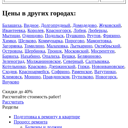
Цены в других городах:
Балашиха
,
Видное
,
Долгопрудный
,
Домодедово
,
Жуковский
,
Ивантеевка
,
Королев
,
Красногорск
,
Лобня
,
Люберцы
,
Мытищи
,
Одинцово
,
Подольск
,
Пушкино
,
Реутов
,
Фрязино
,
Химки
,
Щелково
,
Коммунарка
,
Пирогово
,
Мамонтовка
,
Загорянка
,
Томилино
,
Малаховка
,
Лыткарино
,
Октябрьский
,
Островцы
,
Щербинка
,
Троицк
,
Московский
,
Мосрентген
,
Барвиха
,
Нахабино
,
Опалиха
,
Вешки
,
Беляниново
,
Зеленоград
,
Молжаниновское
,
Северный
,
Салтыковка
,
Котельники
,
Красково
,
Дзержинский
,
Горки
,
Новоивановское
,
Сходня
,
Красноармейск
,
Софрино
,
Раменское
,
Ватутинки
,
Климовск
,
Монино
,
Правдинском
,
Путилково
,
Новогорск
,
Внуково
Скидки до 40%
Рассчитайте стоимость работ!
Рассчитать
Разделы
Подготовка к ремонту в квартире
Процесс ремонта
Балконы и лоджии