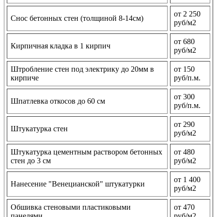
от 2 250
Снос бетонных стен (толщиной 8-14см)
руб/м2
от 680
Кирпичная кладка в 1 кирпич
руб/м2
Штробление стен под электрику до 20мм в
от 150
кирпиче
руб/п.м.
от 300
Шпатлевка откосов до 60 см
руб/п.м.
от 290
Штукатурка стен
руб/м2
Штукатурка цементным раствором бетонных
от 480
стен до 3 см
руб/м2
от 1 400
Нанесение "Венецианской" штукатурки
руб/м2
Обшивка стеновыми пластиковыми
от 470
панелями
руб/м2