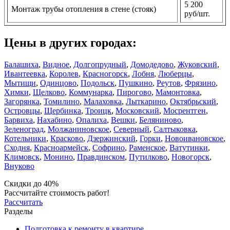
5 200
Монтаж трубы отопления в стене (стояк)
руб/шт.
Цены в других городах:
Балашиха
,
Видное
,
Долгопрудный
,
Домодедово
,
Жуковский
,
Ивантеевка
,
Королев
,
Красногорск
,
Лобня
,
Люберцы
,
Мытищи
,
Одинцово
,
Подольск
,
Пушкино
,
Реутов
,
Фрязино
,
Химки
,
Щелково
,
Коммунарка
,
Пирогово
,
Мамонтовка
,
Загорянка
,
Томилино
,
Малаховка
,
Лыткарино
,
Октябрьский
,
Островцы
,
Щербинка
,
Троицк
,
Московский
,
Мосрентген
,
Барвиха
,
Нахабино
,
Опалиха
,
Вешки
,
Беляниново
,
Зеленоград
,
Молжаниновское
,
Северный
,
Салтыковка
,
Котельники
,
Красково
,
Дзержинский
,
Горки
,
Новоивановское
,
Сходня
,
Красноармейск
,
Софрино
,
Раменское
,
Ватутинки
,
Климовск
,
Монино
,
Правдинском
,
Путилково
,
Новогорск
,
Внуково
Скидки до 40%
Рассчитайте стоимость работ!
Рассчитать
Разделы
Подготовка к ремонту в квартире