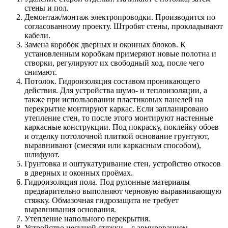
стены и пол.
Демонтаж/монтаж электропроводки. Производится по
согласованному проекту. Штробят стены, прокладывают
кабели.
Замена коробок дверных и оконных блоков. К
установленным коробкам примеряют новые полотна и
створки, регулируют их свободный ход, после чего
снимают.
Потолок. Гидроизоляция составом проникающего
действия. Для устройства шумо- и теплоизоляции, а
также при использовании пластиковых панелей на
перекрытие монтируют каркас. Если запланировано
утепление стен, то после этого монтируют настенные
каркасные конструкции. Под покраску, поклейку обоев
и отделку потолочной плиткой основание грунтуют,
выравнивают (смесями или каркасным способом),
шлифуют.
Грунтовка и оштукатуривание стен, устройство откосов
в дверных и оконных проёмах.
Гидроизоляция пола. Под рулонные материалы
предварительно выполняют черновую выравнивающую
стяжку. Обмазочная гидрозащита не требует
выравнивания основания.
Утепление напольного перекрытия.
Устройство несущей стяжки – с армированием