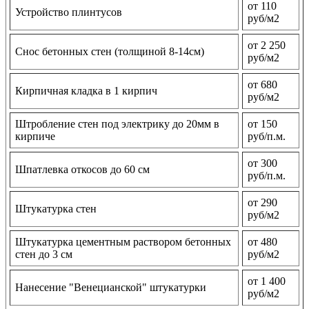
от 110
Устройство плинтусов
руб/м2
от 2 250
Снос бетонных стен (толщиной 8-14см)
руб/м2
от 680
Кирпичная кладка в 1 кирпич
руб/м2
Штробление стен под электрику до 20мм в
от 150
кирпиче
руб/п.м.
от 300
Шпатлевка откосов до 60 см
руб/п.м.
от 290
Штукатурка стен
руб/м2
Штукатурка цементным раствором бетонных
от 480
стен до 3 см
руб/м2
от 1 400
Нанесение "Венецианской" штукатурки
руб/м2