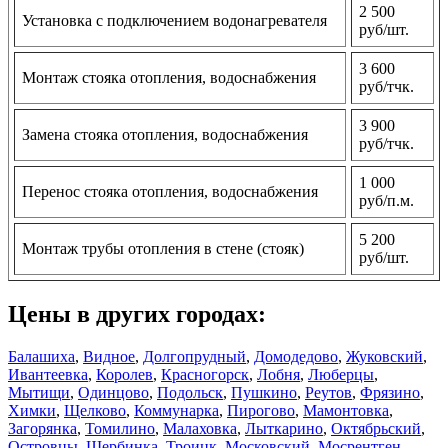
2 500
Установка с подключением водонагревателя
руб/шт.
3 600
Монтаж стояка отопления, водоснабжения
руб/тчк.
3 900
Замена стояка отопления, водоснабжения
руб/тчк.
1 000
Перенос стояка отопления, водоснабжения
руб/п.м.
5 200
Монтаж трубы отопления в стене (стояк)
руб/шт.
Цены в других городах:
Балашиха
,
Видное
,
Долгопрудный
,
Домодедово
,
Жуковский
,
Ивантеевка
,
Королев
,
Красногорск
,
Лобня
,
Люберцы
,
Мытищи
,
Одинцово
,
Подольск
,
Пушкино
,
Реутов
,
Фрязино
,
Химки
,
Щелково
,
Коммунарка
,
Пирогово
,
Мамонтовка
,
Загорянка
,
Томилино
,
Малаховка
,
Лыткарино
,
Октябрьский
,
Островцы
,
Щербинка
,
Троицк
,
Московский
,
Мосрентген
,