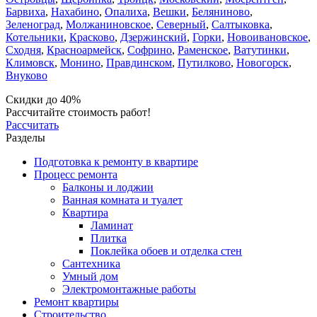
Барвиха
,
Нахабино
,
Опалиха
,
Вешки
,
Беляниново
,
Зеленоград
,
Молжаниновское
,
Северный
,
Салтыковка
,
Котельники
,
Красково
,
Дзержинский
,
Горки
,
Новоивановское
,
Сходня
,
Красноармейск
,
Софрино
,
Раменское
,
Ватутинки
,
Климовск
,
Монино
,
Правдинском
,
Путилково
,
Новогорск
,
Внуково
Скидки до 40%
Рассчитайте стоимость работ!
Рассчитать
Разделы
Подготовка к ремонту в квартире
Процесс ремонта
Балконы и лоджии
Ванная комната и туалет
Квартира
Ламинат
Плитка
Поклейка обоев и отделка стен
Сантехника
Умный дом
Электромонтажные работы
Ремонт квартиры
Строительство