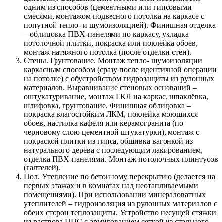
одним из способов (цементными или гипсовыми
смесями, монтажом подвесного потолка на каркасе с
попутной тепло- и шумоизоляцией). Финишная отделка
– облицовка ПВХ-панелями по каркасу, укладка
потолочной плитки, покраска или поклейка обоев,
монтаж натяжного потолка (после отделки стен).
Стены. Грунтование. Монтаж тепло- шумоизоляции
каркасным способом (сразу после идентичной операции
на потолке) с обустройством гидрозащиты из рулонных
материалов. Выравнивание стеновых оснований –
оштукатуривание, монтаж ГКЛ на каркас, шпаклёвка,
шлифовка, грунтование. Финишная облицовка –
покраска влагостойким ЛКМ, поклейка моющихся
обоев, настилка кафеля или керамогранита (по
черновому слою цементной штукатурки), монтаж с
покраской плитки из гипса, обшивка вагонкой из
натурального дерева с последующим лакированием,
отделка ПВХ-панелями. Монтаж потолочных плинтусов
(галтелей).
Пол. Утепление по бетонному перекрытию (делается на
первых этажах и в комнатах над неотапливаемыми
помещениями). При использовании минераловатных
утеплителей – гидроизоляция из рулонных материалов с
обеих сторон теплозащиты. Устройство несущей стяжки
из раствора ЦПС с армированием сеткой из стального