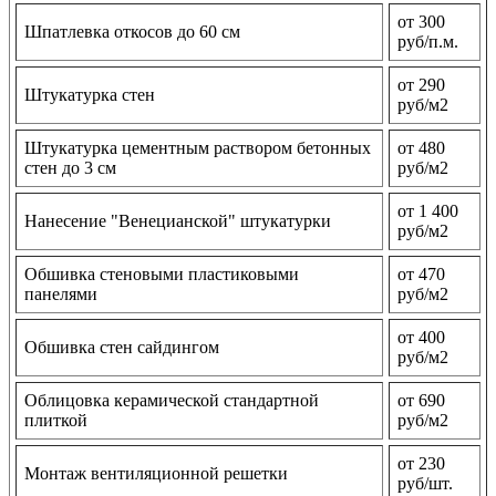
от 300
Шпатлевка откосов до 60 см
руб/п.м.
от 290
Штукатурка стен
руб/м2
Штукатурка цементным раствором бетонных
от 480
стен до 3 см
руб/м2
от 1 400
Нанесение "Венецианской" штукатурки
руб/м2
Обшивка стеновыми пластиковыми
от 470
панелями
руб/м2
от 400
Обшивка стен сайдингом
руб/м2
Облицовка керамической стандартной
от 690
плиткой
руб/м2
от 230
Монтаж вентиляционной решетки
руб/шт.