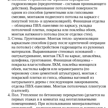
гидроизоляции (предпочтение - составам проникающего
действия). Выравнивание потолочной поверхности
одним из способов (цементными или гипсовыми
смесями, монтажом подвесного потолка на каркасе с
попутной тепло- и шумоизоляцией). Финишная отделка
– облицовка ПВХ-панелями по каркасу, укладка
потолочной плитки, покраска или поклейка обоев,
монтаж натяжного потолка (после отделки стен).
Стены. Грунтование. Монтаж тепло- шумоизоляции
каркасным способом (сразу после идентичной операции
на потолке) с обустройством гидрозащиты из рулонных
материалов. Выравнивание стеновых оснований –
оштукатуривание, монтаж ГКЛ на каркас, шпаклёвка,
шлифовка, грунтование. Финишная облицовка –
покраска влагостойким ЛКМ, поклейка моющихся
обоев, настилка кафеля или керамогранита (по
черновому слою цементной штукатурки), монтаж с
покраской плитки из гипса, обшивка вагонкой из
натурального дерева с последующим лакированием,
отделка ПВХ-панелями. Монтаж потолочных плинтусов
(галтелей).
Пол. Утепление по бетонному перекрытию (делается на
первых этажах и в комнатах над неотапливаемыми
помещениями). При использовании минераловатных
утеплителей – гидроизоляция из рулонных материалов с