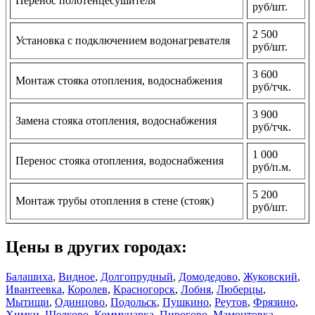
Перенос полотенцесушителя
руб/шт.
2 500
Установка с подключением водонагревателя
руб/шт.
3 600
Монтаж стояка отопления, водоснабжения
руб/тчк.
3 900
Замена стояка отопления, водоснабжения
руб/тчк.
1 000
Перенос стояка отопления, водоснабжения
руб/п.м.
5 200
Монтаж трубы отопления в стене (стояк)
руб/шт.
Цены в других городах:
Балашиха
,
Видное
,
Долгопрудный
,
Домодедово
,
Жуковский
,
Ивантеевка
,
Королев
,
Красногорск
,
Лобня
,
Люберцы
,
Мытищи
,
Одинцово
,
Подольск
,
Пушкино
,
Реутов
,
Фрязино
,
Химки
,
Щелково
,
Коммунарка
,
Пирогово
,
Мамонтовка
,