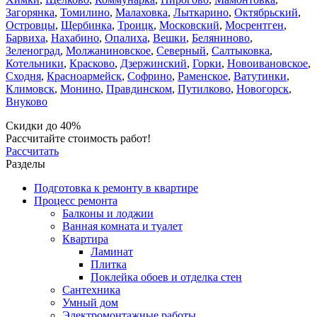
Загорянка
,
Томилино
,
Малаховка
,
Лыткарино
,
Октябрьский
,
Островцы
,
Щербинка
,
Троицк
,
Московский
,
Мосрентген
,
Барвиха
,
Нахабино
,
Опалиха
,
Вешки
,
Беляниново
,
Зеленоград
,
Молжаниновское
,
Северный
,
Салтыковка
,
Котельники
,
Красково
,
Дзержинский
,
Горки
,
Новоивановское
,
Сходня
,
Красноармейск
,
Софрино
,
Раменское
,
Ватутинки
,
Климовск
,
Монино
,
Правдинском
,
Путилково
,
Новогорск
,
Внуково
Скидки до 40%
Рассчитайте стоимость работ!
Рассчитать
Разделы
Подготовка к ремонту в квартире
Процесс ремонта
Балконы и лоджии
Ванная комната и туалет
Квартира
Ламинат
Плитка
Поклейка обоев и отделка стен
Сантехника
Умный дом
Электромонтажные работы