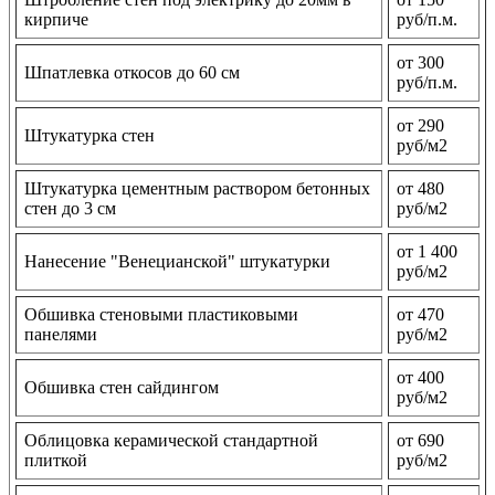
кирпиче
руб/п.м.
от 300
Шпатлевка откосов до 60 см
руб/п.м.
от 290
Штукатурка стен
руб/м2
Штукатурка цементным раствором бетонных
от 480
стен до 3 см
руб/м2
от 1 400
Нанесение "Венецианской" штукатурки
руб/м2
Обшивка стеновыми пластиковыми
от 470
панелями
руб/м2
от 400
Обшивка стен сайдингом
руб/м2
Облицовка керамической стандартной
от 690
плиткой
руб/м2