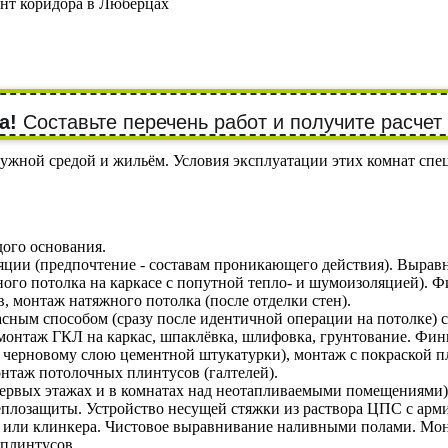
нт коридора в Люберцах
а!
Составьте перечень работ и получите расчет
ной средой и жильём. Условия эксплуатации этих комнат специ
дого основания.
яции (предпочтение - составам проникающего действия). Вырав
го потолка на каркасе с попутной тепло- и шумоизоляцией). Ф
, монтаж натяжного потолка (после отделки стен).
сным способом (сразу после идентичной операции на потолке) 
монтаж ГКЛ на каркас, шпаклёвка, шлифовка, грунтование. Фи
 черновому слою цементной штукатурки), монтаж с покраской пл
таж потолочных плинтусов (галтелей).
первых этажах и в комнатах над неотапливаемыми помещениями
еплозащиты. Устройство несущей стяжки из раствора ЦПС с арми
 или клинкера. Чистовое выравнивание наливными полами. Монт
плинтусов.