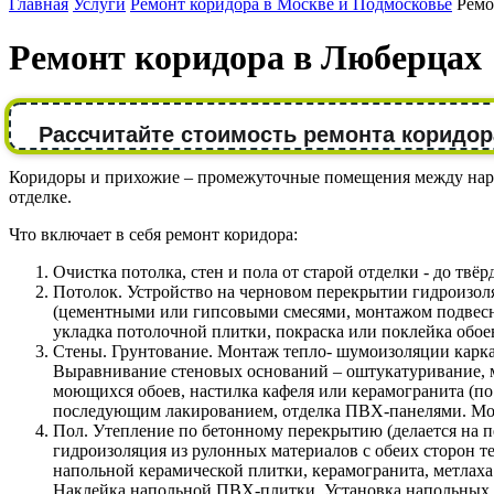
Главная
Услуги
Ремонт коридора в Москве и Подмосковье
Ремо
Ремонт коридора в Люберцах
Рассчитайте стоимость ремонта коридор
Коридоры и прихожие – промежуточные помещения между наруж
отделке.
Что включает в себя ремонт коридора:
Очистка потолка, стен и пола от старой отделки - до твёр
Потолок. Устройство на черновом перекрытии гидроизол
(цементными или гипсовыми смесями, монтажом подвесно
укладка потолочной плитки, покраска или поклейка обоев
Стены. Грунтование. Монтаж тепло- шумоизоляции карка
Выравнивание стеновых оснований – оштукатуривание, 
моющихся обоев, настилка кафеля или керамогранита (по
последующим лакированием, отделка ПВХ-панелями. Мон
Пол. Утепление по бетонному перекрытию (делается на 
гидроизоляция из рулонных материалов с обеих сторон т
напольной керамической плитки, керамогранита, метлаха
Наклейка напольной ПВХ-плитки. Установка напольных 