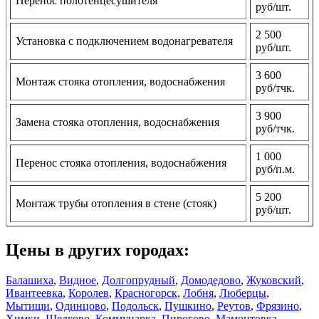
Перенос полотенцесушителя
руб/шт.
2 500
Установка с подключением водонагревателя
руб/шт.
3 600
Монтаж стояка отопления, водоснабжения
руб/тчк.
3 900
Замена стояка отопления, водоснабжения
руб/тчк.
1 000
Перенос стояка отопления, водоснабжения
руб/п.м.
5 200
Монтаж трубы отопления в стене (стояк)
руб/шт.
Цены в других городах:
Балашиха
,
Видное
,
Долгопрудный
,
Домодедово
,
Жуковский
,
Ивантеевка
,
Королев
,
Красногорск
,
Лобня
,
Люберцы
,
Мытищи
,
Одинцово
,
Подольск
,
Пушкино
,
Реутов
,
Фрязино
,
Химки
,
Щелково
,
Коммунарка
,
Пирогово
,
Мамонтовка
,