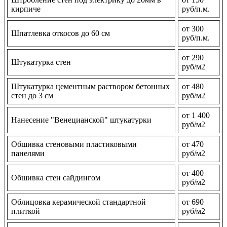
кирпиче
руб/п.м.
от 300
Шпатлевка откосов до 60 см
руб/п.м.
от 290
Штукатурка стен
руб/м2
Штукатурка цементным раствором бетонных
от 480
стен до 3 см
руб/м2
от 1 400
Нанесение "Венецианской" штукатурки
руб/м2
Обшивка стеновыми пластиковыми
от 470
панелями
руб/м2
от 400
Обшивка стен сайдингом
руб/м2
Облицовка керамической стандартной
от 690
плиткой
руб/м2