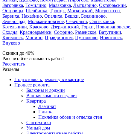
Загорянка
,
Томилино
,
Малаховка
,
Лыткарино
,
Октябрьский
,
Островцы
,
Щербинка
,
Троицк
,
Московский
,
Мосрентген
,
Барвиха
,
Нахабино
,
Опалиха
,
Вешки
,
Беляниново
,
Зеленоград
,
Молжаниновское
,
Северный
,
Салтыковка
,
Котельники
,
Красково
,
Дзержинский
,
Горки
,
Новоивановское
,
Сходня
,
Красноармейск
,
Софрино
,
Раменское
,
Ватутинки
,
Климовск
,
Монино
,
Правдинском
,
Путилково
,
Новогорск
,
Внуково
Скидки до 40%
Рассчитайте стоимость работ!
Рассчитать
Разделы
Подготовка к ремонту в квартире
Процесс ремонта
Балконы и лоджии
Ванная комната и туалет
Квартира
Ламинат
Плитка
Поклейка обоев и отделка стен
Сантехника
Умный дом
Электромонтажные работы