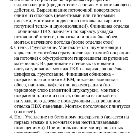
гидроизоляции (предпочтение - составам проникающего
действия). Выравнивание потолочной поверхности
одним из способов (цементными или гипсовыми
смесями, монтажом подвесного потолка на каркасе с
попутной тепло- и шумоизоляцией). Финишная отделка
– облицовка ПВХ-панелями по каркасу, укладка
потолочной плитки, покраска или поклейка обоев,
монтаж натяжного потолка (после отделки стен).
Стены. Грунтование. Монтаж тепло- шумоизоляции
каркасным способом (сразу после идентичной операции
на потолке) с обустройством гидрозащиты из рулонных
материалов. Выравнивание стеновых оснований –
оштукатуривание, монтаж ГКЛ на каркас, шпаклёвка,
шлифовка, грунтование. Финишная облицовка –
покраска влагостойким ЛКМ, поклейка моющихся
обоев, настилка кафеля или керамогранита (по
черновому слою цементной штукатурки), монтаж с
покраской плитки из гипса, обшивка вагонкой из
натурального дерева с последующим лакированием,
отделка ПВХ-панелями. Монтаж потолочных плинтусов
(галтелей).
Пол. Утепление по бетонному перекрытию (делается на
первых этажах и в комнатах над неотапливаемыми
помещениями). При использовании минераловатных
утеплителей – гидроизоляция из рулонных материалов с