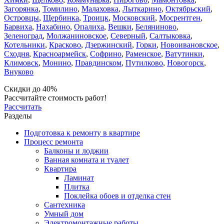
Загорянка
,
Томилино
,
Малаховка
,
Лыткарино
,
Октябрьский
,
Островцы
,
Щербинка
,
Троицк
,
Московский
,
Мосрентген
,
Барвиха
,
Нахабино
,
Опалиха
,
Вешки
,
Беляниново
,
Зеленоград
,
Молжаниновское
,
Северный
,
Салтыковка
,
Котельники
,
Красково
,
Дзержинский
,
Горки
,
Новоивановское
,
Сходня
,
Красноармейск
,
Софрино
,
Раменское
,
Ватутинки
,
Климовск
,
Монино
,
Правдинском
,
Путилково
,
Новогорск
,
Внуково
Скидки до 40%
Рассчитайте стоимость работ!
Рассчитать
Разделы
Подготовка к ремонту в квартире
Процесс ремонта
Балконы и лоджии
Ванная комната и туалет
Квартира
Ламинат
Плитка
Поклейка обоев и отделка стен
Сантехника
Умный дом
Электромонтажные работы