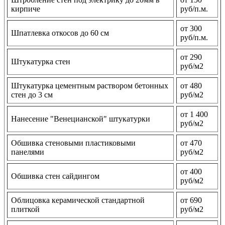
кирпиче
руб/п.м.
от 300
Шпатлевка откосов до 60 см
руб/п.м.
от 290
Штукатурка стен
руб/м2
Штукатурка цементным раствором бетонных
от 480
стен до 3 см
руб/м2
от 1 400
Нанесение "Венецианской" штукатурки
руб/м2
Обшивка стеновыми пластиковыми
от 470
панелями
руб/м2
от 400
Обшивка стен сайдингом
руб/м2
Облицовка керамической стандартной
от 690
плиткой
руб/м2