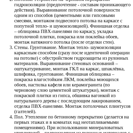
гидроизоляции (предпочтение - составам проникающего
действия). Выравнивание потолочной поверхности
одним из способов (цементными или гипсовыми
смесями, монтажом подвесного потолка на каркасе с
попутной тепло- и шумоизоляцией). Финишная отделка
– облицовка ПВХ-панелями по каркасу, укладка
потолочной плитки, покраска или поклейка обоев,
монтаж натяжного потолка (после отделки стен).
Стены. Грунтование. Монтаж тепло- шумоизоляции
каркасным способом (сразу после идентичной операции
на потолке) с обустройством гидрозащиты из рулонных
материалов. Выравнивание стеновых оснований –
оштукатуривание, монтаж ГКЛ на каркас, шпаклёвка,
шлифовка, грунтование. Финишная облицовка –
покраска влагостойким ЛКМ, поклейка моющихся
обоев, настилка кафеля или керамогранита (по
черновому слою цементной штукатурки), монтаж с
покраской плитки из гипса, обшивка вагонкой из
натурального дерева с последующим лакированием,
отделка ПВХ-панелями. Монтаж потолочных плинтусов
(галтелей).
Пол. Утепление по бетонному перекрытию (делается на
первых этажах и в комнатах над неотапливаемыми
помещениями). При использовании минераловатных
утеплителей – гидроизоляция из рулонных материалов с