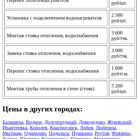
Перенос полотенцесушителя
руб/шт.
2 500
Установка с подключением водонагревателя
руб/шт.
3 600
Монтаж стояка отопления, водоснабжения
руб/тчк.
3 900
Замена стояка отопления, водоснабжения
руб/тчк.
1 000
Перенос стояка отопления, водоснабжения
руб/п.м.
5 200
Монтаж трубы отопления в стене (стояк)
руб/шт.
Цены в других городах:
Балашиха
,
Видное
,
Долгопрудный
,
Домодедово
,
Жуковский
,
Ивантеевка
,
Королев
,
Красногорск
,
Лобня
,
Люберцы
,
Мытищи
,
Одинцово
,
Подольск
,
Пушкино
,
Реутов
,
Фрязино
,
Химки
,
Щелково
,
Коммунарка
,
Пирогово
,
Мамонтовка
,