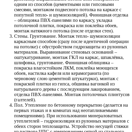
одним из способов (цементными или гипсовыми
смесями, монтажом подвесного потолка на каркасе с
попутной тепло- и шумоизоляцией). Финишная отделка
– облицовка ПВХ-панелями по каркасу, укладка
потолочной плитки, покраска или поклейка обоев,
монтаж натяжного потолка (после отделки стен).
Стены. Грунтование. Монтаж тепло- шумоизоляции
каркасным способом (сразу после идентичной операции
на потолке) с обустройством гидрозащиты из рулонных
материалов. Выравнивание стеновых оснований –
оштукатуривание, монтаж ГКЛ на каркас, шпаклёвка,
шлифовка, грунтование. Финишная облицовка –
покраска влагостойким ЛКМ, поклейка моющихся
обоев, настилка кафеля или керамогранита (по
черновому слою цементной штукатурки), монтаж с
покраской плитки из гипса, обшивка вагонкой из
натурального дерева с последующим лакированием,
отделка ПВХ-панелями. Монтаж потолочных плинтусов
(галтелей).
Пол. Утепление по бетонному перекрытию (делается на
первых этажах и в комнатах над неотапливаемыми
помещениями). При использовании минераловатных
утеплителей – гидроизоляция из рулонных материалов с
обеих сторон теплозащиты. Устройство несущей стяжки
из раствора ЦПС с армированием сеткой из стального