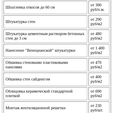
от 300
Шпатлевка откосов до 60 см
руб/п.м.
от 290
Штукатурка стен
руб/м2
Штукатурка цементным раствором бетонных
от 480
стен до 3 см
руб/м2
от 1 400
Нанесение "Венецианской" штукатурки
руб/м2
Обшивка стеновыми пластиковыми
от 470
панелями
руб/м2
от 400
Обшивка стен сайдингом
руб/м2
Облицовка керамической стандартной
от 690
плиткой
руб/м2
от 230
Монтаж вентиляционной решетки
руб/шт.