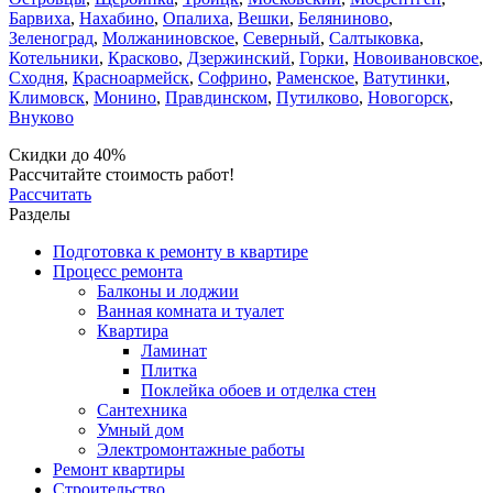
Барвиха
,
Нахабино
,
Опалиха
,
Вешки
,
Беляниново
,
Зеленоград
,
Молжаниновское
,
Северный
,
Салтыковка
,
Котельники
,
Красково
,
Дзержинский
,
Горки
,
Новоивановское
,
Сходня
,
Красноармейск
,
Софрино
,
Раменское
,
Ватутинки
,
Климовск
,
Монино
,
Правдинском
,
Путилково
,
Новогорск
,
Внуково
Скидки до 40%
Рассчитайте стоимость работ!
Рассчитать
Разделы
Подготовка к ремонту в квартире
Процесс ремонта
Балконы и лоджии
Ванная комната и туалет
Квартира
Ламинат
Плитка
Поклейка обоев и отделка стен
Сантехника
Умный дом
Электромонтажные работы
Ремонт квартиры
Строительство