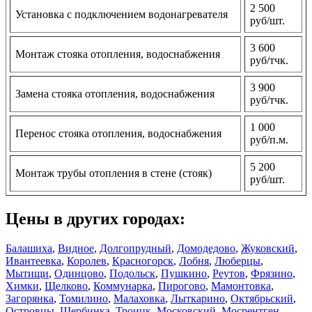
2 500
Установка с подключением водонагревателя
руб/шт.
3 600
Монтаж стояка отопления, водоснабжения
руб/тчк.
3 900
Замена стояка отопления, водоснабжения
руб/тчк.
1 000
Перенос стояка отопления, водоснабжения
руб/п.м.
5 200
Монтаж трубы отопления в стене (стояк)
руб/шт.
Цены в других городах:
Балашиха
,
Видное
,
Долгопрудный
,
Домодедово
,
Жуковский
,
Ивантеевка
,
Королев
,
Красногорск
,
Лобня
,
Люберцы
,
Мытищи
,
Одинцово
,
Подольск
,
Пушкино
,
Реутов
,
Фрязино
,
Химки
,
Щелково
,
Коммунарка
,
Пирогово
,
Мамонтовка
,
Загорянка
,
Томилино
,
Малаховка
,
Лыткарино
,
Октябрьский
,
Островцы
,
Щербинка
,
Троицк
,
Московский
,
Мосрентген
,