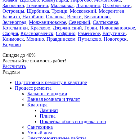
Загорянка
,
Томилино
,
Малаховка
,
Лыткарино
,
Октябрьский
,
Островцы
,
Щербинка
,
Троицк
,
Московский
,
Мосрентген
,
Барвиха
,
Нахабино
,
Опалиха
,
Вешки
,
Беляниново
,
Зеленоград
,
Молжаниновское
,
Северный
,
Салтыковка
,
Котельники
,
Красково
,
Дзержинский
,
Горки
,
Новоивановское
,
Сходня
,
Красноармейск
,
Софрино
,
Раменское
,
Ватутинки
,
Климовск
,
Монино
,
Правдинском
,
Путилково
,
Новогорск
,
Внуково
Скидки до 40%
Рассчитайте стоимость работ!
Рассчитать
Разделы
Подготовка к ремонту в квартире
Процесс ремонта
Балконы и лоджии
Ванная комната и туалет
Квартира
Ламинат
Плитка
Поклейка обоев и отделка стен
Сантехника
Умный дом
Электромонтажные работы