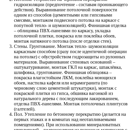
гидроизоляции (предпочтение - составам проникающего
действия). Выравнивание потолочной поверхности
одним из способов (цементными или гипсовыми
смесями, монтажом подвесного потолка на каркасе с
попутной тепло- и шумоизоляцией). Финишная отделка
– облицовка ПВХ-панелями по каркасу, укладка
потолочной плитки, покраска или поклейка обоев,
монтаж натяжного потолка (после отделки стен).
Стены. Грунтование. Монтаж тепло- шумоизоляции
каркасным способом (сразу после идентичной операции
на потолке) с обустройством гидрозащиты из рулонных
материалов. Выравнивание стеновых оснований –
оштукатуривание, монтаж ГКЛ на каркас, шпаклёвка,
шлифовка, грунтование. Финишная облицовка –
покраска влагостойким ЛКМ, поклейка моющихся
обоев, настилка кафеля или керамогранита (по
черновому слою цементной штукатурки), монтаж с
покраской плитки из гипса, обшивка вагонкой из
натурального дерева с последующим лакированием,
отделка ПВХ-панелями. Монтаж потолочных плинтусов
(галтелей).
Пол. Утепление по бетонному перекрытию (делается на
первых этажах и в комнатах над неотапливаемыми
помещениями). При использовании минераловатных
утеплителей – гидроизоляция из рулонных материалов с