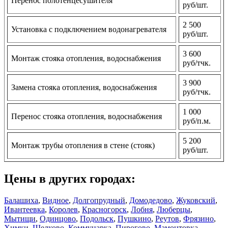
Перенос полотенцесушителя
руб/шт.
2 500
Установка с подключением водонагревателя
руб/шт.
3 600
Монтаж стояка отопления, водоснабжения
руб/тчк.
3 900
Замена стояка отопления, водоснабжения
руб/тчк.
1 000
Перенос стояка отопления, водоснабжения
руб/п.м.
5 200
Монтаж трубы отопления в стене (стояк)
руб/шт.
Цены в других городах:
Балашиха
,
Видное
,
Долгопрудный
,
Домодедово
,
Жуковский
,
Ивантеевка
,
Королев
,
Красногорск
,
Лобня
,
Люберцы
,
Мытищи
,
Одинцово
,
Подольск
,
Пушкино
,
Реутов
,
Фрязино
,
Химки
,
Щелково
,
Коммунарка
,
Пирогово
,
Мамонтовка
,