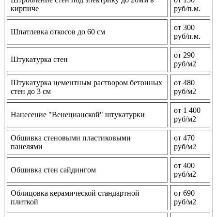
кирпиче
руб/п.м.
от 300
Шпатлевка откосов до 60 см
руб/п.м.
от 290
Штукатурка стен
руб/м2
Штукатурка цементным раствором бетонных
от 480
стен до 3 см
руб/м2
от 1 400
Нанесение "Венецианской" штукатурки
руб/м2
Обшивка стеновыми пластиковыми
от 470
панелями
руб/м2
от 400
Обшивка стен сайдингом
руб/м2
Облицовка керамической стандартной
от 690
плиткой
руб/м2