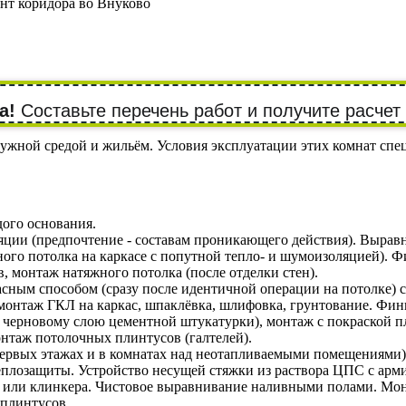
нт коридора во Внуково
а!
Составьте перечень работ и получите расчет
ной средой и жильём. Условия эксплуатации этих комнат специ
дого основания.
яции (предпочтение - составам проникающего действия). Вырав
го потолка на каркасе с попутной тепло- и шумоизоляцией). Ф
, монтаж натяжного потолка (после отделки стен).
сным способом (сразу после идентичной операции на потолке) 
монтаж ГКЛ на каркас, шпаклёвка, шлифовка, грунтование. Фи
 черновому слою цементной штукатурки), монтаж с покраской пл
таж потолочных плинтусов (галтелей).
первых этажах и в комнатах над неотапливаемыми помещениями
еплозащиты. Устройство несущей стяжки из раствора ЦПС с арми
 или клинкера. Чистовое выравнивание наливными полами. Монт
плинтусов.