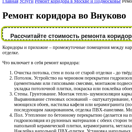
Главная
Услуги
Ремонт коридора в Москве и Подмосковье
Ремо
Ремонт коридора во Внуково
Рассчитайте стоимость ремонта коридор
Коридоры и прихожие – промежуточные помещения между наруж
отделке.
Что включает в себя ремонт коридора:
Очистка потолка, стен и пола от старой отделки - до твёр
Потолок. Устройство на черновом перекрытии гидроизол
(цементными или гипсовыми смесями, монтажом подвесно
укладка потолочной плитки, покраска или поклейка обоев
Стены. Грунтование. Монтаж тепло- шумоизоляции карка
Выравнивание стеновых оснований – оштукатуривание, 
моющихся обоев, настилка кафеля или керамогранита (по
последующим лакированием, отделка ПВХ-панелями. Мон
Пол. Утепление по бетонному перекрытию (делается на 
гидроизоляция из рулонных материалов с обеих сторон т
напольной керамической плитки, керамогранита, метлаха
Наклейка напольной ПВХ-плитки. Установка напольных 