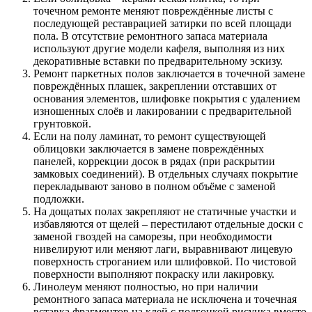
точечном ремонте меняют повреждённые листы с
последующей реставрацией затирки по всей площади
пола. В отсутствие ремонтного запаса материала
используют другие модели кафеля, выполняя из них
декоративные вставки по предварительному эскизу.
Ремонт паркетных полов заключается в точечной замене
повреждённых плашек, закреплении отставших от
основания элементов, шлифовке покрытия с удалением
изношенных слоёв и лакировании с предварительной
грунтовкой.
Если на полу ламинат, то ремонт существующей
облицовки заключается в замене повреждённых
панелей, коррекции досок в рядах (при раскрытии
замковых соединений). В отдельных случаях покрытие
перекладывают заново в полном объёме с заменой
подложки.
На дощатых полах закрепляют не статичные участки и
избавляются от щелей – перестилают отдельные доски с
заменой гвоздей на саморезы, при необходимости
нивелируют или меняют лаги, выравнивают лицевую
поверхность строганием или шлифовкой. По чистовой
поверхности выполняют покраску или лакировку.
Линолеум меняют полностью, но при наличии
ремонтного запаса материала не исключена и точечная
вставка фрагментов на клей с подгонкой рисунка вместо