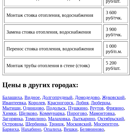
руб/шт.
3 600
Монтаж стояка отопления, водоснабжения
руб/тчк.
3 900
Замена стояка отопления, водоснабжения
руб/тчк.
1 000
Перенос стояка отопления, водоснабжения
руб/п.м.
5 200
Монтаж трубы отопления в стене (стояк)
руб/шт.
Цены в других городах:
Балашиха
,
Видное
,
Долгопрудный
,
Домодедово
,
Жуковский
,
Ивантеевка
,
Королев
,
Красногорск
,
Лобня
,
Люберцы
,
Мытищи
,
Одинцово
,
Подольск
,
Пушкино
,
Реутов
,
Фрязино
,
Химки
,
Щелково
,
Коммунарка
,
Пирогово
,
Мамонтовка
,
Загорянка
,
Томилино
,
Малаховка
,
Лыткарино
,
Октябрьский
,
Островцы
,
Щербинка
,
Троицк
,
Московский
,
Мосрентген
,
Барвиха
,
Нахабино
,
Опалиха
,
Вешки
,
Беляниново
,