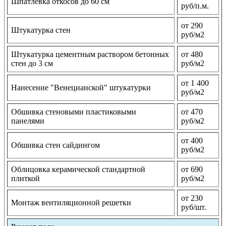
Шпатлевка откосов до 60 см
руб/п.м.
от 290
Штукатурка стен
руб/м2
Штукатурка цементным раствором бетонных
от 480
стен до 3 см
руб/м2
от 1 400
Нанесение "Венецианской" штукатурки
руб/м2
Обшивка стеновыми пластиковыми
от 470
панелями
руб/м2
от 400
Обшивка стен сайдингом
руб/м2
Облицовка керамической стандартной
от 690
плиткой
руб/м2
от 230
Монтаж вентиляционной решетки
руб/шт.