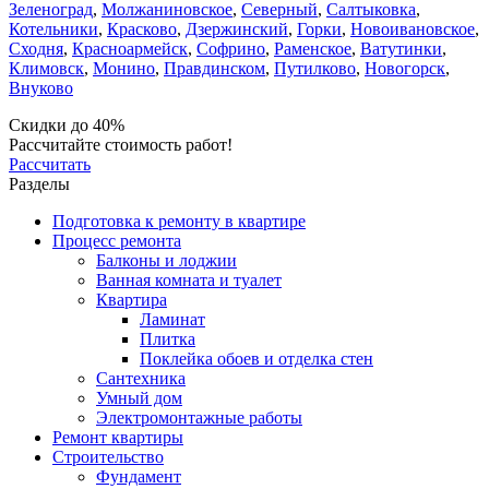
Зеленоград
,
Молжаниновское
,
Северный
,
Салтыковка
,
Котельники
,
Красково
,
Дзержинский
,
Горки
,
Новоивановское
,
Сходня
,
Красноармейск
,
Софрино
,
Раменское
,
Ватутинки
,
Климовск
,
Монино
,
Правдинском
,
Путилково
,
Новогорск
,
Внуково
Скидки до 40%
Рассчитайте стоимость работ!
Рассчитать
Разделы
Подготовка к ремонту в квартире
Процесс ремонта
Балконы и лоджии
Ванная комната и туалет
Квартира
Ламинат
Плитка
Поклейка обоев и отделка стен
Сантехника
Умный дом
Электромонтажные работы
Ремонт квартиры
Строительство
Фундамент