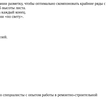
ании разметку, чтобы оптимально скомпоновать крайние ряды с
5 высоты листа.
а каждый конец.
ии «по свету».
елей.
 это специалисты с опытом работы в ремонтно-строительной