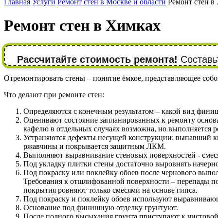
Главная
Услуги
Ремонт стен в Москве и области
Ремонт стен в
Ремонт стен в Химках
Рассчитайте стоимость ремонта!
Составьт
Отремонтировать стены – понятие ёмкое, представляющее собой
Что делают при ремонте стен:
Определяются с конечным результатом – какой вид фини
Оценивают состояние запланированных к ремонту основани
кафелю в отдельных случаях возможна, но выполняется р
Устраняются дефекты несущей конструкции: выпавший ки
ржавчины и покрывается защитным ЛКМ.
Выполняют выравнивание стеновых поверхностей - смеся
Под укладку плитки стены достаточно выровнять начерн
Под покраску или поклейку обоев после чернового вып
Требования к отшлифованной поверхности – перепады по 
покрытия ровняют только смесями на основе гипса.
Под покраску и поклейку обоев используют выравнивающ
Основание под финишную отделку грунтуют.
После полного высыхания грунта приступают к чистовой