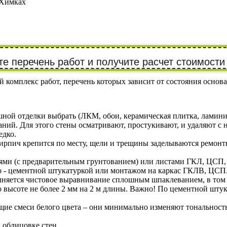
 Химках
е перечень работ и получите расчет стоимости
 комплекс работ, перечень которых зависит от состояния основа
шной отделки выбрать (ЛКМ, обои, керамическая плитка, ламин
й. Для этого стены осматривают, простукивают, и удаляют с них
едко.
рпич крепится по месту, щели и трещины заделываются ремонт
ми (с предварительным грунтованием) или листами ГКЛ, ЦСП, Д
о - цементной штукатуркой или монтажом на каркас ГКЛВ, ЦСП
олняется чистовое выравнивание сплошным шпаклеванием, в том
высоте не более 2 мм на 2 м длины. Важно! По цементной штук
ие смеси белого цвета – они минимально изменяют тональность
 облицовке стен.