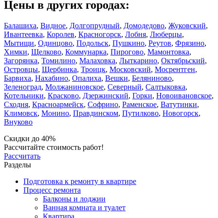
Цены в других городах:
Балашиха
,
Видное
,
Долгопрудный
,
Домодедово
,
Жуковский
,
Ивантеевка
,
Королев
,
Красногорск
,
Лобня
,
Люберцы
,
Мытищи
,
Одинцово
,
Подольск
,
Пушкино
,
Реутов
,
Фрязино
,
Химки
,
Щелково
,
Коммунарка
,
Пирогово
,
Мамонтовка
,
Загорянка
,
Томилино
,
Малаховка
,
Лыткарино
,
Октябрьский
,
Островцы
,
Щербинка
,
Троицк
,
Московский
,
Мосрентген
,
Барвиха
,
Нахабино
,
Опалиха
,
Вешки
,
Беляниново
,
Зеленоград
,
Молжаниновское
,
Северный
,
Салтыковка
,
Котельники
,
Красково
,
Дзержинский
,
Горки
,
Новоивановское
,
Сходня
,
Красноармейск
,
Софрино
,
Раменское
,
Ватутинки
,
Климовск
,
Монино
,
Правдинском
,
Путилково
,
Новогорск
,
Внуково
Скидки до 40%
Рассчитайте стоимость работ!
Рассчитать
Разделы
Подготовка к ремонту в квартире
Процесс ремонта
Балконы и лоджии
Ванная комната и туалет
Квартира