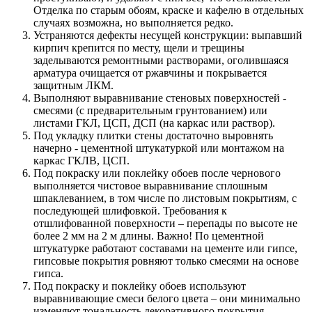
Отделка по старым обоям, краске и кафелю в отдельных
случаях возможна, но выполняется редко.
Устраняются дефекты несущей конструкции: выпавший
кирпич крепится по месту, щели и трещины
заделываются ремонтными растворами, оголившаяся
арматура очищается от ржавчины и покрывается
защитным ЛКМ.
Выполняют выравнивание стеновых поверхностей -
смесями (с предварительным грунтованием) или
листами ГКЛ, ЦСП, ДСП (на каркас или раствор).
Под укладку плитки стены достаточно выровнять
начерно - цементной штукатуркой или монтажом на
каркас ГКЛВ, ЦСП.
Под покраску или поклейку обоев после чернового
выполняется чистовое выравнивание сплошным
шпаклеванием, в том числе по листовым покрытиям, с
последующей шлифовкой. Требования к
отшлифованной поверхности – перепады по высоте не
более 2 мм на 2 м длины. Важно! По цементной
штукатурке работают составами на цементе или гипсе,
гипсовые покрытия ровняют только смесями на основе
гипса.
Под покраску и поклейку обоев используют
выравнивающие смеси белого цвета – они минимально
изменяют тональность декоративного покрытия.