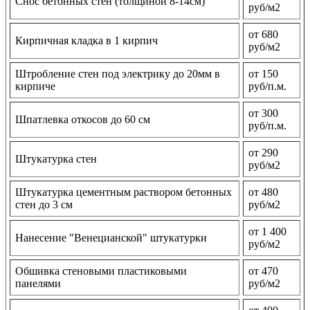
Снос бетонных стен (толщиной 8-14см)
руб/м2
от 680
Кирпичная кладка в 1 кирпич
руб/м2
Штробление стен под электрику до 20мм в
от 150
кирпиче
руб/п.м.
от 300
Шпатлевка откосов до 60 см
руб/п.м.
от 290
Штукатурка стен
руб/м2
Штукатурка цементным раствором бетонных
от 480
стен до 3 см
руб/м2
от 1 400
Нанесение "Венецианской" штукатурки
руб/м2
Обшивка стеновыми пластиковыми
от 470
панелями
руб/м2