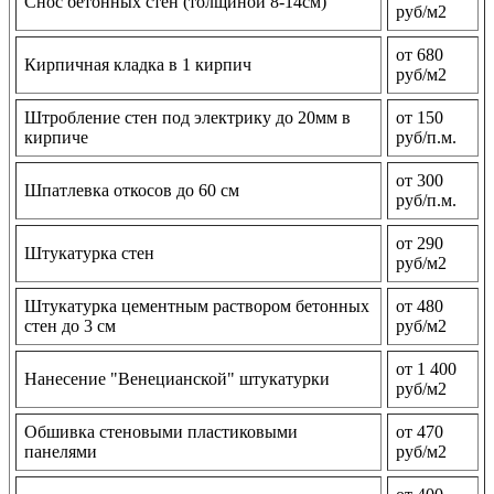
Снос бетонных стен (толщиной 8-14см)
руб/м2
от 680
Кирпичная кладка в 1 кирпич
руб/м2
Штробление стен под электрику до 20мм в
от 150
кирпиче
руб/п.м.
от 300
Шпатлевка откосов до 60 см
руб/п.м.
от 290
Штукатурка стен
руб/м2
Штукатурка цементным раствором бетонных
от 480
стен до 3 см
руб/м2
от 1 400
Нанесение "Венецианской" штукатурки
руб/м2
Обшивка стеновыми пластиковыми
от 470
панелями
руб/м2