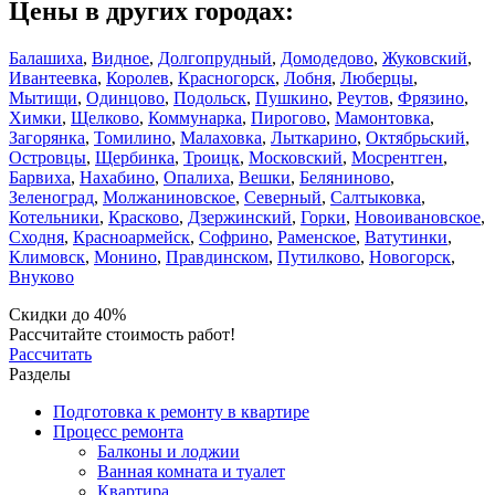
Цены в других городах:
Балашиха
,
Видное
,
Долгопрудный
,
Домодедово
,
Жуковский
,
Ивантеевка
,
Королев
,
Красногорск
,
Лобня
,
Люберцы
,
Мытищи
,
Одинцово
,
Подольск
,
Пушкино
,
Реутов
,
Фрязино
,
Химки
,
Щелково
,
Коммунарка
,
Пирогово
,
Мамонтовка
,
Загорянка
,
Томилино
,
Малаховка
,
Лыткарино
,
Октябрьский
,
Островцы
,
Щербинка
,
Троицк
,
Московский
,
Мосрентген
,
Барвиха
,
Нахабино
,
Опалиха
,
Вешки
,
Беляниново
,
Зеленоград
,
Молжаниновское
,
Северный
,
Салтыковка
,
Котельники
,
Красково
,
Дзержинский
,
Горки
,
Новоивановское
,
Сходня
,
Красноармейск
,
Софрино
,
Раменское
,
Ватутинки
,
Климовск
,
Монино
,
Правдинском
,
Путилково
,
Новогорск
,
Внуково
Скидки до 40%
Рассчитайте стоимость работ!
Рассчитать
Разделы
Подготовка к ремонту в квартире
Процесс ремонта
Балконы и лоджии
Ванная комната и туалет
Квартира