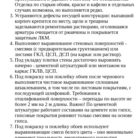
Отделка по старым обоям, краске и кафелю в отдельных
случаях возможна, но выполняется редко.
Устраняются дефекты несущей конструкции: выпавший
кирпич крепится по месту, щели и трещины
заделываются ремонтными растворами, оголившаяся
арматура очищается от ржавчины и покрывается
защитным ЛКМ.
Выполняют выравнивание стеновых поверхностей -
смесями (с предварительным грунтованием) или
листами ГКЛ, ЦСП, ДСП (на каркас или раствор).
Под укладку плитки стены достаточно выровнять
начерно - цементной штукатуркой или монтажом на
каркас ГКЛВ, ЦСП.
Под покраску или поклейку обоев после чернового
выполняется чистовое выравнивание сплошным
шпаклеванием, в том числе по листовым покрытиям, с
последующей шлифовкой. Требования к
отшлифованной поверхности – перепады по высоте не
более 2 мм на 2 м длины. Важно! По цементной
штукатурке работают составами на цементе или гипсе,
гипсовые покрытия ровняют только смесями на основе
гипса.
Под покраску и поклейку обоев используют
выравнивающие смеси белого цвета – они минимально
изменяют тональность декоративного покрытия.