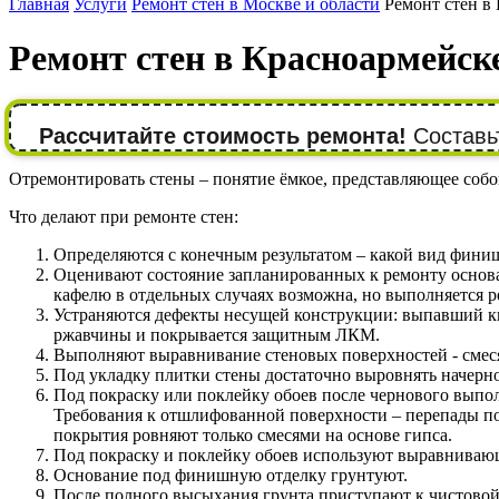
Главная
Услуги
Ремонт стен в Москве и области
Ремонт стен в
Ремонт стен в Красноармейск
Рассчитайте стоимость ремонта!
Составьт
Отремонтировать стены – понятие ёмкое, представляющее собой
Что делают при ремонте стен:
Определяются с конечным результатом – какой вид фини
Оценивают состояние запланированных к ремонту основани
кафелю в отдельных случаях возможна, но выполняется р
Устраняются дефекты несущей конструкции: выпавший ки
ржавчины и покрывается защитным ЛКМ.
Выполняют выравнивание стеновых поверхностей - смеся
Под укладку плитки стены достаточно выровнять начерн
Под покраску или поклейку обоев после чернового вып
Требования к отшлифованной поверхности – перепады по 
покрытия ровняют только смесями на основе гипса.
Под покраску и поклейку обоев используют выравнивающ
Основание под финишную отделку грунтуют.
После полного высыхания грунта приступают к чистовой