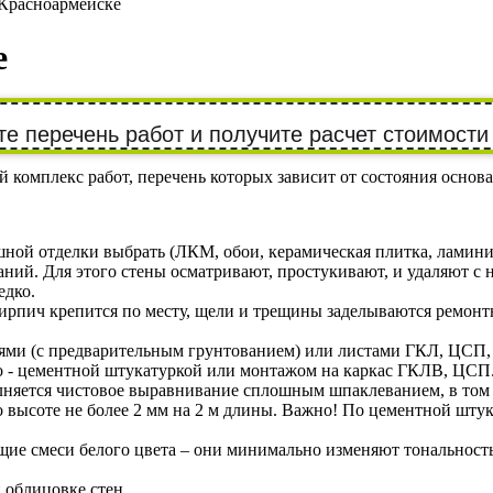
 Красноармейске
е
е перечень работ и получите расчет стоимости
 комплекс работ, перечень которых зависит от состояния основа
шной отделки выбрать (ЛКМ, обои, керамическая плитка, ламин
й. Для этого стены осматривают, простукивают, и удаляют с них
едко.
рпич крепится по месту, щели и трещины заделываются ремонт
ми (с предварительным грунтованием) или листами ГКЛ, ЦСП, Д
о - цементной штукатуркой или монтажом на каркас ГКЛВ, ЦСП
олняется чистовое выравнивание сплошным шпаклеванием, в том
высоте не более 2 мм на 2 м длины. Важно! По цементной штук
ие смеси белого цвета – они минимально изменяют тональность
 облицовке стен.