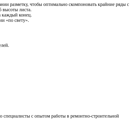
ании разметку, чтобы оптимально скомпоновать крайние ряды с
5 высоты листа.
а каждый конец.
ии «по свету».
елей.
 это специалисты с опытом работы в ремонтно-строительной