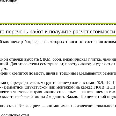
в Мытищах
е перечень работ и получите расчет стоимости
 комплекс работ, перечень которых зависит от состояния основа
шной отделки выбрать (ЛКМ, обои, керамическая плитка, ламин
й. Для этого стены осматривают, простукивают, и удаляют с них
едко.
рпич крепится по месту, щели и трещины заделываются ремонт
ми (с предварительным грунтованием) или листами ГКЛ, ЦСП, Д
о - цементной штукатуркой или монтажом на каркас ГКЛВ, ЦСП
олняется чистовое выравнивание сплошным шпаклеванием, в том
высоте не более 2 мм на 2 м длины. Важно! По цементной штук
ие смеси белого цвета – они минимально изменяют тональность
 облицовке стен.