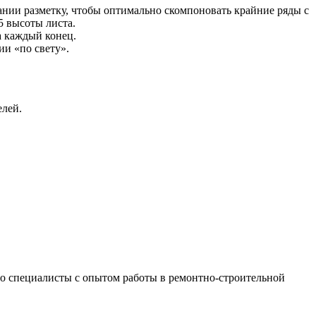
ании разметку, чтобы оптимально скомпоновать крайние ряды с
5 высоты листа.
а каждый конец.
ии «по свету».
елей.
 это специалисты с опытом работы в ремонтно-строительной