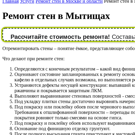
Главная
Услуги
Ремонт стен в Москве и области
Ремонт стен 
Ремонт стен в Мытищах
Рассчитайте стоимость ремонта!
Составьт
Отремонтировать стены – понятие ёмкое, представляющее собой
Что делают при ремонте стен:
Определяются с конечным результатом – какой вид фини
Оценивают состояние запланированных к ремонту основани
кафелю в отдельных случаях возможна, но выполняется р
Устраняются дефекты несущей конструкции: выпавший ки
ржавчины и покрывается защитным ЛКМ.
Выполняют выравнивание стеновых поверхностей - смеся
Под укладку плитки стены достаточно выровнять начерн
Под покраску или поклейку обоев после чернового вып
Требования к отшлифованной поверхности – перепады по 
покрытия ровняют только смесями на основе гипса.
Под покраску и поклейку обоев используют выравнивающ
Основание под финишную отделку грунтуют.
После полного высыхания грунта приступают к чистовой