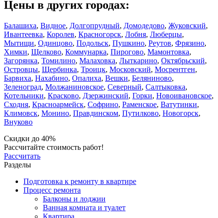
Цены в других городах:
Балашиха
,
Видное
,
Долгопрудный
,
Домодедово
,
Жуковский
,
Ивантеевка
,
Королев
,
Красногорск
,
Лобня
,
Люберцы
,
Мытищи
,
Одинцово
,
Подольск
,
Пушкино
,
Реутов
,
Фрязино
,
Химки
,
Щелково
,
Коммунарка
,
Пирогово
,
Мамонтовка
,
Загорянка
,
Томилино
,
Малаховка
,
Лыткарино
,
Октябрьский
,
Островцы
,
Щербинка
,
Троицк
,
Московский
,
Мосрентген
,
Барвиха
,
Нахабино
,
Опалиха
,
Вешки
,
Беляниново
,
Зеленоград
,
Молжаниновское
,
Северный
,
Салтыковка
,
Котельники
,
Красково
,
Дзержинский
,
Горки
,
Новоивановское
,
Сходня
,
Красноармейск
,
Софрино
,
Раменское
,
Ватутинки
,
Климовск
,
Монино
,
Правдинском
,
Путилково
,
Новогорск
,
Внуково
Скидки до 40%
Рассчитайте стоимость работ!
Рассчитать
Разделы
Подготовка к ремонту в квартире
Процесс ремонта
Балконы и лоджии
Ванная комната и туалет
Квартира