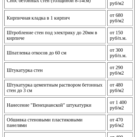
Снос бетонных стен (толщиной 8-14см)
руб/м2
от 680
Кирпичная кладка в 1 кирпич
руб/м2
Штробление стен под электрику до 20мм в
от 150
кирпиче
руб/п.м.
от 300
Шпатлевка откосов до 60 см
руб/п.м.
от 290
Штукатурка стен
руб/м2
Штукатурка цементным раствором бетонных
от 480
стен до 3 см
руб/м2
от 1 400
Нанесение "Венецианской" штукатурки
руб/м2
Обшивка стеновыми пластиковыми
от 470
панелями
руб/м2