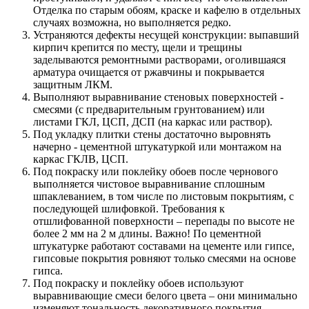
Отделка по старым обоям, краске и кафелю в отдельных
случаях возможна, но выполняется редко.
Устраняются дефекты несущей конструкции: выпавший
кирпич крепится по месту, щели и трещины
заделываются ремонтными растворами, оголившаяся
арматура очищается от ржавчины и покрывается
защитным ЛКМ.
Выполняют выравнивание стеновых поверхностей -
смесями (с предварительным грунтованием) или
листами ГКЛ, ЦСП, ДСП (на каркас или раствор).
Под укладку плитки стены достаточно выровнять
начерно - цементной штукатуркой или монтажом на
каркас ГКЛВ, ЦСП.
Под покраску или поклейку обоев после чернового
выполняется чистовое выравнивание сплошным
шпаклеванием, в том числе по листовым покрытиям, с
последующей шлифовкой. Требования к
отшлифованной поверхности – перепады по высоте не
более 2 мм на 2 м длины. Важно! По цементной
штукатурке работают составами на цементе или гипсе,
гипсовые покрытия ровняют только смесями на основе
гипса.
Под покраску и поклейку обоев используют
выравнивающие смеси белого цвета – они минимально
изменяют тональность декоративного покрытия.