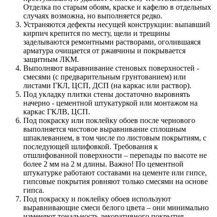
Отделка по старым обоям, краске и кафелю в отдельных
случаях возможна, но выполняется редко.
Устраняются дефекты несущей конструкции: выпавший
кирпич крепится по месту, щели и трещины
заделываются ремонтными растворами, оголившаяся
арматура очищается от ржавчины и покрывается
защитным ЛКМ.
Выполняют выравнивание стеновых поверхностей -
смесями (с предварительным грунтованием) или
листами ГКЛ, ЦСП, ДСП (на каркас или раствор).
Под укладку плитки стены достаточно выровнять
начерно - цементной штукатуркой или монтажом на
каркас ГКЛВ, ЦСП.
Под покраску или поклейку обоев после чернового
выполняется чистовое выравнивание сплошным
шпаклеванием, в том числе по листовым покрытиям, с
последующей шлифовкой. Требования к
отшлифованной поверхности – перепады по высоте не
более 2 мм на 2 м длины. Важно! По цементной
штукатурке работают составами на цементе или гипсе,
гипсовые покрытия ровняют только смесями на основе
гипса.
Под покраску и поклейку обоев используют
выравнивающие смеси белого цвета – они минимально
изменяют тональность декоративного покрытия.