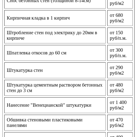
Снос бетонных стен (толщиной 8-14см)
руб/м2
от 680
Кирпичная кладка в 1 кирпич
руб/м2
Штробление стен под электрику до 20мм в
от 150
кирпиче
руб/п.м.
от 300
Шпатлевка откосов до 60 см
руб/п.м.
от 290
Штукатурка стен
руб/м2
Штукатурка цементным раствором бетонных
от 480
стен до 3 см
руб/м2
от 1 400
Нанесение "Венецианской" штукатурки
руб/м2
Обшивка стеновыми пластиковыми
от 470
панелями
руб/м2