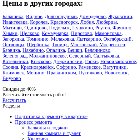
Цены в других городах:
Балашиха
,
Видное
,
Долгопрудный
,
Домодедово
,
Жуковский
,
Ивантеевка
,
Королев
,
Красногорск
,
Лобня
,
Люберцы
,
Мытищи
,
Одинцово
,
Подольск
,
Пушкино
,
Реутов
,
Фрязино
,
Химки
,
Щелково
,
Коммунарка
,
Пирогово
,
Мамонтовка
,
Загорянка
,
Томилино
,
Малаховка
,
Лыткарино
,
Октябрьский
,
Островцы
,
Щербинка
,
Троицк
,
Московский
,
Мосрентген
,
Барвиха
,
Нахабино
,
Опалиха
,
Вешки
,
Беляниново
,
Зеленоград
,
Молжаниновское
,
Северный
,
Салтыковка
,
Котельники
,
Красково
,
Дзержинский
,
Горки
,
Новоивановское
,
Сходня
,
Красноармейск
,
Софрино
,
Раменское
,
Ватутинки
,
Климовск
,
Монино
,
Правдинском
,
Путилково
,
Новогорск
,
Внуково
Скидки до 40%
Рассчитайте стоимость работ!
Рассчитать
Разделы
Подготовка к ремонту в квартире
Процесс ремонта
Балконы и лоджии
Ванная комната и туалет
Квартира