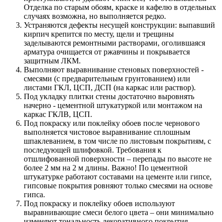
Отделка по старым обоям, краске и кафелю в отдельных
случаях возможна, но выполняется редко.
Устраняются дефекты несущей конструкции: выпавший
кирпич крепится по месту, щели и трещины
заделываются ремонтными растворами, оголившаяся
арматура очищается от ржавчины и покрывается
защитным ЛКМ.
Выполняют выравнивание стеновых поверхностей -
смесями (с предварительным грунтованием) или
листами ГКЛ, ЦСП, ДСП (на каркас или раствор).
Под укладку плитки стены достаточно выровнять
начерно - цементной штукатуркой или монтажом на
каркас ГКЛВ, ЦСП.
Под покраску или поклейку обоев после чернового
выполняется чистовое выравнивание сплошным
шпаклеванием, в том числе по листовым покрытиям, с
последующей шлифовкой. Требования к
отшлифованной поверхности – перепады по высоте не
более 2 мм на 2 м длины. Важно! По цементной
штукатурке работают составами на цементе или гипсе,
гипсовые покрытия ровняют только смесями на основе
гипса.
Под покраску и поклейку обоев используют
выравнивающие смеси белого цвета – они минимально
изменяют тональность декоративного покрытия.