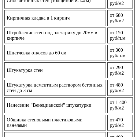
Снос бетонных стен (толщиной 8-14см)
руб/м2
от 680
Кирпичная кладка в 1 кирпич
руб/м2
Штробление стен под электрику до 20мм в
от 150
кирпиче
руб/п.м.
от 300
Шпатлевка откосов до 60 см
руб/п.м.
от 290
Штукатурка стен
руб/м2
Штукатурка цементным раствором бетонных
от 480
стен до 3 см
руб/м2
от 1 400
Нанесение "Венецианской" штукатурки
руб/м2
Обшивка стеновыми пластиковыми
от 470
панелями
руб/м2