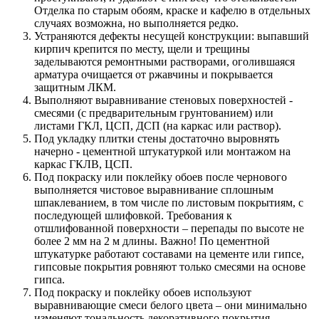
Отделка по старым обоям, краске и кафелю в отдельных
случаях возможна, но выполняется редко.
Устраняются дефекты несущей конструкции: выпавший
кирпич крепится по месту, щели и трещины
заделываются ремонтными растворами, оголившаяся
арматура очищается от ржавчины и покрывается
защитным ЛКМ.
Выполняют выравнивание стеновых поверхностей -
смесями (с предварительным грунтованием) или
листами ГКЛ, ЦСП, ДСП (на каркас или раствор).
Под укладку плитки стены достаточно выровнять
начерно - цементной штукатуркой или монтажом на
каркас ГКЛВ, ЦСП.
Под покраску или поклейку обоев после чернового
выполняется чистовое выравнивание сплошным
шпаклеванием, в том числе по листовым покрытиям, с
последующей шлифовкой. Требования к
отшлифованной поверхности – перепады по высоте не
более 2 мм на 2 м длины. Важно! По цементной
штукатурке работают составами на цементе или гипсе,
гипсовые покрытия ровняют только смесями на основе
гипса.
Под покраску и поклейку обоев используют
выравнивающие смеси белого цвета – они минимально
изменяют тональность декоративного покрытия.