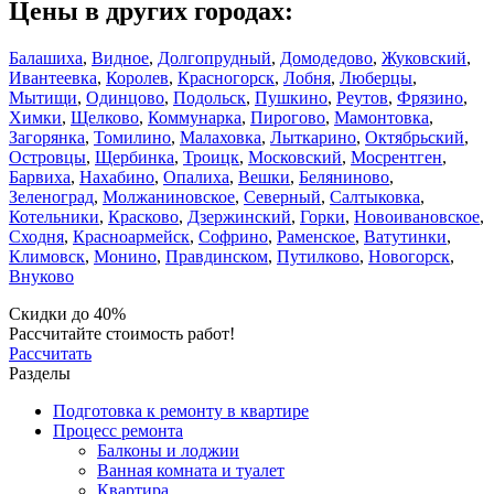
Цены в других городах:
Балашиха
,
Видное
,
Долгопрудный
,
Домодедово
,
Жуковский
,
Ивантеевка
,
Королев
,
Красногорск
,
Лобня
,
Люберцы
,
Мытищи
,
Одинцово
,
Подольск
,
Пушкино
,
Реутов
,
Фрязино
,
Химки
,
Щелково
,
Коммунарка
,
Пирогово
,
Мамонтовка
,
Загорянка
,
Томилино
,
Малаховка
,
Лыткарино
,
Октябрьский
,
Островцы
,
Щербинка
,
Троицк
,
Московский
,
Мосрентген
,
Барвиха
,
Нахабино
,
Опалиха
,
Вешки
,
Беляниново
,
Зеленоград
,
Молжаниновское
,
Северный
,
Салтыковка
,
Котельники
,
Красково
,
Дзержинский
,
Горки
,
Новоивановское
,
Сходня
,
Красноармейск
,
Софрино
,
Раменское
,
Ватутинки
,
Климовск
,
Монино
,
Правдинском
,
Путилково
,
Новогорск
,
Внуково
Скидки до 40%
Рассчитайте стоимость работ!
Рассчитать
Разделы
Подготовка к ремонту в квартире
Процесс ремонта
Балконы и лоджии
Ванная комната и туалет
Квартира