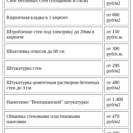
Снос бетонных стен (толщиной 8-14см)
руб/м2
от 680
Кирпичная кладка в 1 кирпич
руб/м2
Штробление стен под электрику до 20мм в
от 150
кирпиче
руб/п.м.
от 300
Шпатлевка откосов до 60 см
руб/п.м.
от 290
Штукатурка стен
руб/м2
Штукатурка цементным раствором бетонных
от 480
стен до 3 см
руб/м2
от 1 400
Нанесение "Венецианской" штукатурки
руб/м2
Обшивка стеновыми пластиковыми
от 470
панелями
руб/м2