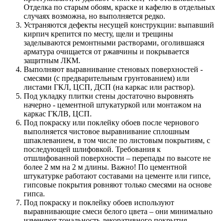
Отделка по старым обоям, краске и кафелю в отдельных
случаях возможна, но выполняется редко.
Устраняются дефекты несущей конструкции: выпавший
кирпич крепится по месту, щели и трещины
заделываются ремонтными растворами, оголившаяся
арматура очищается от ржавчины и покрывается
защитным ЛКМ.
Выполняют выравнивание стеновых поверхностей -
смесями (с предварительным грунтованием) или
листами ГКЛ, ЦСП, ДСП (на каркас или раствор).
Под укладку плитки стены достаточно выровнять
начерно - цементной штукатуркой или монтажом на
каркас ГКЛВ, ЦСП.
Под покраску или поклейку обоев после чернового
выполняется чистовое выравнивание сплошным
шпаклеванием, в том числе по листовым покрытиям, с
последующей шлифовкой. Требования к
отшлифованной поверхности – перепады по высоте не
более 2 мм на 2 м длины. Важно! По цементной
штукатурке работают составами на цементе или гипсе,
гипсовые покрытия ровняют только смесями на основе
гипса.
Под покраску и поклейку обоев используют
выравнивающие смеси белого цвета – они минимально
изменяют тональность декоративного покрытия.