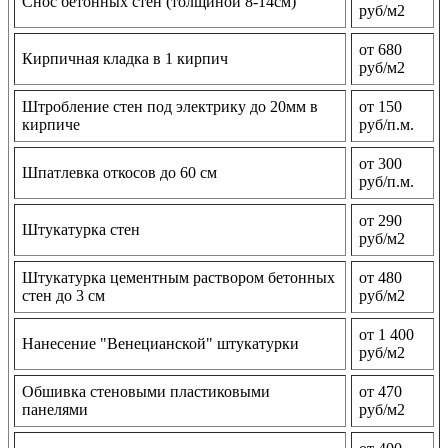
Снос бетонных стен (толщиной 8-14см)
руб/м2
от 680
Кирпичная кладка в 1 кирпич
руб/м2
Штробление стен под электрику до 20мм в
от 150
кирпиче
руб/п.м.
от 300
Шпатлевка откосов до 60 см
руб/п.м.
от 290
Штукатурка стен
руб/м2
Штукатурка цементным раствором бетонных
от 480
стен до 3 см
руб/м2
от 1 400
Нанесение "Венецианской" штукатурки
руб/м2
Обшивка стеновыми пластиковыми
от 470
панелями
руб/м2