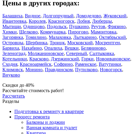
Цены в других городах:
Балашиха
,
Видное
,
Долгопрудный
,
Домодедово
,
Жуковский
,
Ивантеевка
,
Королев
,
Красногорск
,
Лобня
,
Люберцы
,
Мытищи
,
Одинцово
,
Подольск
,
Пушкино
,
Реутов
,
Фрязино
,
Химки
,
Щелково
,
Коммунарка
,
Пирогово
,
Мамонтовка
,
Загорянка
,
Томилино
,
Малаховка
,
Лыткарино
,
Октябрьский
,
Островцы
,
Щербинка
,
Троицк
,
Московский
,
Мосрентген
,
Барвиха
,
Нахабино
,
Опалиха
,
Вешки
,
Беляниново
,
Зеленоград
,
Молжаниновское
,
Северный
,
Салтыковка
,
Котельники
,
Красково
,
Дзержинский
,
Горки
,
Новоивановское
,
Сходня
,
Красноармейск
,
Софрино
,
Раменское
,
Ватутинки
,
Климовск
,
Монино
,
Правдинском
,
Путилково
,
Новогорск
,
Внуково
Скидки до 40%
Рассчитайте стоимость работ!
Рассчитать
Разделы
Подготовка к ремонту в квартире
Процесс ремонта
Балконы и лоджии
Ванная комната и туалет
Квартира