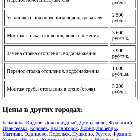
руб/шт.
2 500
Установка с подключением водонагревателя
руб/шт.
3 600
Монтаж стояка отопления, водоснабжения
руб/тчк.
3 900
Замена стояка отопления, водоснабжения
руб/тчк.
1 000
Перенос стояка отопления, водоснабжения
руб/п.м.
5 200
Монтаж трубы отопления в стене (стояк)
руб/шт.
Цены в других городах:
Балашиха
,
Видное
,
Долгопрудный
,
Домодедово
,
Жуковский
,
Ивантеевка
,
Королев
,
Красногорск
,
Лобня
,
Люберцы
,
Мытищи
,
Одинцово
,
Подольск
,
Пушкино
,
Реутов
,
Фрязино
,
Химки
,
Щелково
,
Коммунарка
,
Пирогово
,
Мамонтовка
,