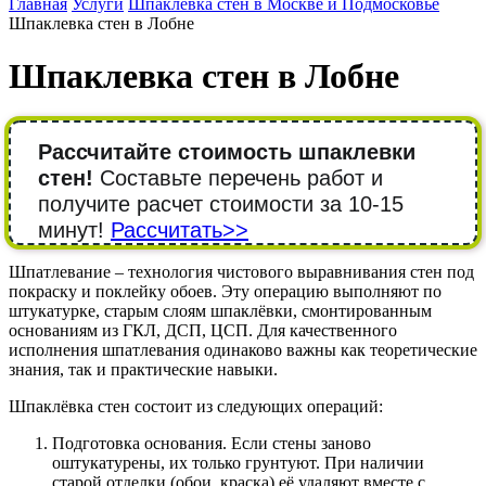
Главная
Услуги
Шпаклевка стен в Москве и Подмосковье
Шпаклевка стен в Лобне
Шпаклевка стен в Лобне
Рассчитайте стоимость шпаклевки
стен!
Составьте перечень работ и
получите расчет стоимости за 10-15
минут!
Рассчитать>>
Шпатлевание – технология чистового выравнивания стен под
покраску и поклейку обоев. Эту операцию выполняют по
штукатурке, старым слоям шпаклёвки, смонтированным
основаниям из ГКЛ, ДСП, ЦСП. Для качественного
исполнения шпатлевания одинаково важны как теоретические
знания, так и практические навыки.
Шпаклёвка стен состоит из следующих операций:
Подготовка основания. Если стены заново
оштукатурены, их только грунтуют. При наличии
старой отделки (обои, краска) её удаляют вместе с