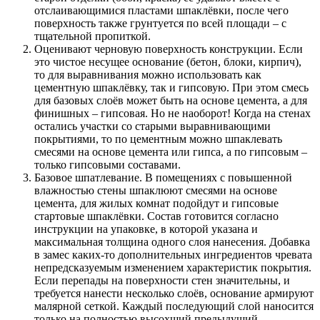
отслаивающимися пластами шпаклёвки, после чего
поверхность также грунтуется по всей площади – с
тщательной пропиткой.
Оценивают черновую поверхность конструкции. Если
это чистое несущее основание (бетон, блоки, кирпич),
то для выравнивания можно использовать как
цементную шпаклёвку, так и гипсовую. При этом смесь
для базовых слоёв может быть на основе цемента, а для
финишных – гипсовая. Но не наоборот! Когда на стенах
остались участки со старыми выравнивающими
покрытиями, то по цементным можно шпаклевать
смесями на основе цемента или гипса, а по гипсовым –
только гипсовыми составами.
Базовое шпатлевание. В помещениях с повышенной
влажностью стены шпаклюют смесями на основе
цемента, для жилых комнат подойдут и гипсовые
стартовые шпаклёвки. Состав готовится согласно
инструкции на упаковке, в которой указана и
максимальная толщина одного слоя нанесения. Добавка
в замес каких-то дополнительных ингредиентов чревата
непредсказуемым изменением характеристик покрытия.
Если перепады на поверхности стен значительны, и
требуется нанести несколько слоёв, основание армируют
малярной сеткой. Каждый последующий слой наносится
только на полностью высохший предыдущий.