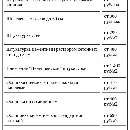
кирпиче
руб/п.м.
от 300
Шпатлевка откосов до 60 см
руб/п.м.
от 290
Штукатурка стен
руб/м2
Штукатурка цементным раствором бетонных
от 480
стен до 3 см
руб/м2
от 1 400
Нанесение "Венецианской" штукатурки
руб/м2
Обшивка стеновыми пластиковыми
от 470
панелями
руб/м2
от 400
Обшивка стен сайдингом
руб/м2
Облицовка керамической стандартной
от 690
плиткой
руб/м2