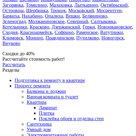
Загорянка
,
Томилино
,
Малаховка
,
Лыткарино
,
Октябрьский
,
Островцы
,
Щербинка
,
Троицк
,
Московский
,
Мосрентген
,
Барвиха
,
Нахабино
,
Опалиха
,
Вешки
,
Беляниново
,
Зеленоград
,
Молжаниновское
,
Северный
,
Салтыковка
,
Котельники
,
Красково
,
Дзержинский
,
Горки
,
Новоивановское
,
Сходня
,
Красноармейск
,
Софрино
,
Раменское
,
Ватутинки
,
Климовск
,
Монино
,
Правдинском
,
Путилково
,
Новогорск
,
Внуково
Скидки до 40%
Рассчитайте стоимость работ!
Рассчитать
Разделы
Подготовка к ремонту в квартире
Процесс ремонта
Балконы и лоджии
Ванная комната и туалет
Квартира
Ламинат
Плитка
Поклейка обоев и отделка стен
Сантехника
Умный дом
Электромонтажные работы