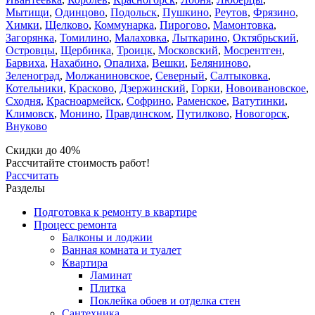
Мытищи
,
Одинцово
,
Подольск
,
Пушкино
,
Реутов
,
Фрязино
,
Химки
,
Щелково
,
Коммунарка
,
Пирогово
,
Мамонтовка
,
Загорянка
,
Томилино
,
Малаховка
,
Лыткарино
,
Октябрьский
,
Островцы
,
Щербинка
,
Троицк
,
Московский
,
Мосрентген
,
Барвиха
,
Нахабино
,
Опалиха
,
Вешки
,
Беляниново
,
Зеленоград
,
Молжаниновское
,
Северный
,
Салтыковка
,
Котельники
,
Красково
,
Дзержинский
,
Горки
,
Новоивановское
,
Сходня
,
Красноармейск
,
Софрино
,
Раменское
,
Ватутинки
,
Климовск
,
Монино
,
Правдинском
,
Путилково
,
Новогорск
,
Внуково
Скидки до 40%
Рассчитайте стоимость работ!
Рассчитать
Разделы
Подготовка к ремонту в квартире
Процесс ремонта
Балконы и лоджии
Ванная комната и туалет
Квартира
Ламинат
Плитка
Поклейка обоев и отделка стен
Сантехника