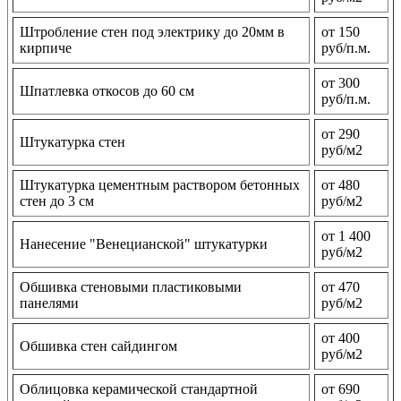
Штробление стен под электрику до 20мм в
от 150
кирпиче
руб/п.м.
от 300
Шпатлевка откосов до 60 см
руб/п.м.
от 290
Штукатурка стен
руб/м2
Штукатурка цементным раствором бетонных
от 480
стен до 3 см
руб/м2
от 1 400
Нанесение "Венецианской" штукатурки
руб/м2
Обшивка стеновыми пластиковыми
от 470
панелями
руб/м2
от 400
Обшивка стен сайдингом
руб/м2
Облицовка керамической стандартной
от 690