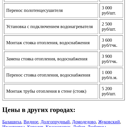
3 000
Перенос полотенцесушителя
руб/шт.
2 500
Установка с подключением водонагревателя
руб/шт.
3 600
Монтаж стояка отопления, водоснабжения
руб/тчк.
3 900
Замена стояка отопления, водоснабжения
руб/тчк.
1 000
Перенос стояка отопления, водоснабжения
руб/п.м.
5 200
Монтаж трубы отопления в стене (стояк)
руб/шт.
Цены в других городах:
Балашиха
,
Видное
,
Долгопрудный
,
Домодедово
,
Жуковский
,
Ивантеевка
,
Королев
,
Красногорск
,
Лобня
,
Люберцы
,