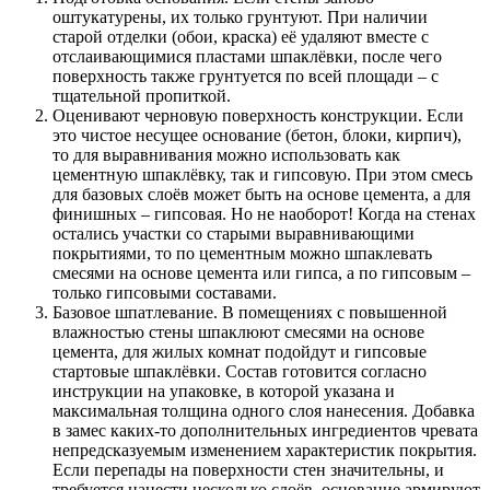
оштукатурены, их только грунтуют. При наличии
старой отделки (обои, краска) её удаляют вместе с
отслаивающимися пластами шпаклёвки, после чего
поверхность также грунтуется по всей площади – с
тщательной пропиткой.
Оценивают черновую поверхность конструкции. Если
это чистое несущее основание (бетон, блоки, кирпич),
то для выравнивания можно использовать как
цементную шпаклёвку, так и гипсовую. При этом смесь
для базовых слоёв может быть на основе цемента, а для
финишных – гипсовая. Но не наоборот! Когда на стенах
остались участки со старыми выравнивающими
покрытиями, то по цементным можно шпаклевать
смесями на основе цемента или гипса, а по гипсовым –
только гипсовыми составами.
Базовое шпатлевание. В помещениях с повышенной
влажностью стены шпаклюют смесями на основе
цемента, для жилых комнат подойдут и гипсовые
стартовые шпаклёвки. Состав готовится согласно
инструкции на упаковке, в которой указана и
максимальная толщина одного слоя нанесения. Добавка
в замес каких-то дополнительных ингредиентов чревата
непредсказуемым изменением характеристик покрытия.
Если перепады на поверхности стен значительны, и
требуется нанести несколько слоёв, основание армируют