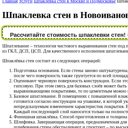
Главная
Услуги
Шпаклевка стен в Москве и Подмосковье
Шпак
Шпаклевка стен в Новоивано
Рассчитайте стоимость шпаклевки стен!
Шпатлевание – технология чистового выравнивания стен под 
из ГКЛ, ДСП, ЦСП. Для качественного исполнения шпатлевания
Шпаклёвка стен состоит из следующих операций:
Подготовка основания. Если стены заново оштукатурены,
после чего поверхность также грунтуется по всей площад
Оценивают черновую поверхность конструкции. Если это 
гипсовую. При этом смесь для базовых слоёв может быть 
выравнивающими покрытиями, то по цементным можно шпа
Базовое шпатлевание. В помещениях с повышенной влажн
готовится согласно инструкции на упаковке, в которой у
непредсказуемым изменением характеристик покрытия. Ес
Каждый последующий слой наносится только на полнос
Финишная шпаклёвка. Способ приготовления и толщина сл
Шлифовка. Завершающая операция, предназначенная для 
шлифования стены обеспыливают и грунтуют – по высыха