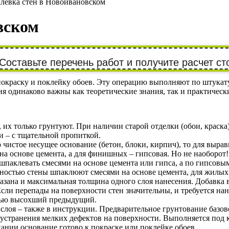
левка стен в Новоивановском
вском
Составьте перечень работ и получите расчет ст
покраску и поклейку обоев. Эту операцию выполняют по штука
 одинаково важны как теоретические знания, так и практическ
 их только грунтуют. При наличии старой отделки (обои, краска
и – с тщательной пропиткой.
чистое несущее основание (бетон, блоки, кирпич), то для выра
на основе цемента, а для финишных – гипсовая. Но не наоборот!
клевать смесями на основе цемента или гипса, а по гипсовым
остью стены шпаклюют смесями на основе цемента, для жилых 
казана и максимальная толщина одного слоя нанесения. Добавка
ли перепады на поверхности стен значительны, и требуется нан
тью высохший предыдущий.
оя – также в инструкции. Предварительное грунтование базовог
устранения мелких дефектов на поверхности. Выполняется под 
нии основание готово к покраске или поклейке обоев.