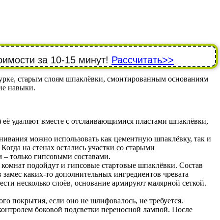
оимости за 10-15 минут!
Рассчитать>>
турке, старым слоям шпаклёвки, смонтированным основаниям
ие навыки.
) её удаляют вместе с отслаивающимися пластами шпаклёвки,
внивания можно использовать как цементную шпаклёвку, так и
 Когда на стенах остались участки со старыми
 – только гипсовыми составами.
комнат подойдут и гипсовые стартовые шпаклёвки. Состав
 в замес каких-то дополнительных ингредиентов чревата
ести несколько слоёв, основание армируют малярной сеткой.
о покрытия, если оно не шлифовалось, не требуется.
контролем боковой подсветки переносной лампой. После