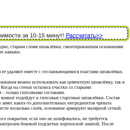
оимости за 10-15 минут!
Рассчитать>>
турке, старым слоям шпаклёвки, смонтированным основаниям
ие навыки.
) её удаляют вместе с отслаивающимися пластами шпаклёвки,
внивания можно использовать как цементную шпаклёвку, так и
 Когда на стенах остались участки со старыми
 – только гипсовыми составами.
комнат подойдут и гипсовые стартовые шпаклёвки. Состав
 в замес каких-то дополнительных ингредиентов чревата
ести несколько слоёв, основание армируют малярной сеткой.
о покрытия, если оно не шлифовалось, не требуется.
контролем боковой подсветки переносной лампой. После