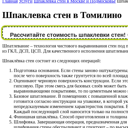
Главная
Услуги
Шпаклевка стен в Москве и Подмосковье
Шпак
Шпаклевка стен в Томилино
Рассчитайте стоимость шпаклевки стен!
Шпатлевание – технология чистового выравнивания стен под 
из ГКЛ, ДСП, ЦСП. Для качественного исполнения шпатлевания
Шпаклёвка стен состоит из следующих операций:
Подготовка основания. Если стены заново оштукатурены,
после чего поверхность также грунтуется по всей площад
Оценивают черновую поверхность конструкции. Если это 
гипсовую. При этом смесь для базовых слоёв может быть 
выравнивающими покрытиями, то по цементным можно шпа
Базовое шпатлевание. В помещениях с повышенной влажн
готовится согласно инструкции на упаковке, в которой у
непредсказуемым изменением характеристик покрытия. Ес
Каждый последующий слой наносится только на полнос
Финишная шпаклёвка. Способ приготовления и толщина сл
Шлифовка. Завершающая операция, предназначенная для 
шлифования стены обеспыливают и грунтуют – по высыха