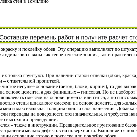
левка стен в Томилино
Составьте перечень работ и получите расчет ст
покраску и поклейку обоев. Эту операцию выполняют по штука
 одинаково важны как теоретические знания, так и практическ
 их только грунтуют. При наличии старой отделки (обои, краска
и – с тщательной пропиткой.
чистое несущее основание (бетон, блоки, кирпич), то для выра
на основе цемента, а для финишных – гипсовая. Но не наоборот!
клевать смесями на основе цемента или гипса, а по гипсовым
остью стены шпаклюют смесями на основе цемента, для жилых 
казана и максимальная толщина одного слоя нанесения. Добавка
ли перепады на поверхности стен значительны, и требуется нан
тью высохший предыдущий.
оя – также в инструкции. Предварительное грунтование базовог
устранения мелких дефектов на поверхности. Выполняется под 
нии основание готово к покраске или поклейке обоев.