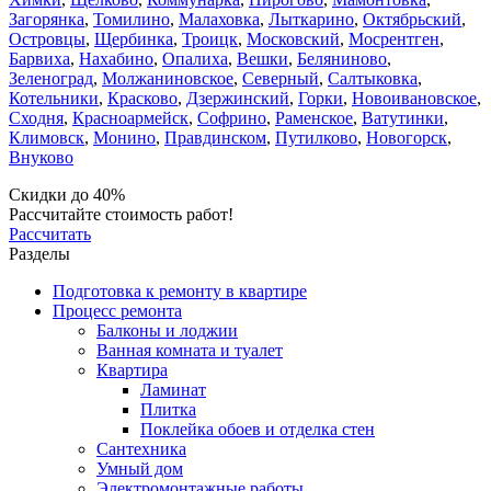
Загорянка
,
Томилино
,
Малаховка
,
Лыткарино
,
Октябрьский
,
Островцы
,
Щербинка
,
Троицк
,
Московский
,
Мосрентген
,
Барвиха
,
Нахабино
,
Опалиха
,
Вешки
,
Беляниново
,
Зеленоград
,
Молжаниновское
,
Северный
,
Салтыковка
,
Котельники
,
Красково
,
Дзержинский
,
Горки
,
Новоивановское
,
Сходня
,
Красноармейск
,
Софрино
,
Раменское
,
Ватутинки
,
Климовск
,
Монино
,
Правдинском
,
Путилково
,
Новогорск
,
Внуково
Скидки до 40%
Рассчитайте стоимость работ!
Рассчитать
Разделы
Подготовка к ремонту в квартире
Процесс ремонта
Балконы и лоджии
Ванная комната и туалет
Квартира
Ламинат
Плитка
Поклейка обоев и отделка стен
Сантехника
Умный дом
Электромонтажные работы