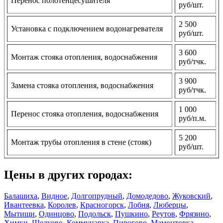
Перенос полотенцесушителя
руб/шт.
2 500
Установка с подключением водонагревателя
руб/шт.
3 600
Монтаж стояка отопления, водоснабжения
руб/тчк.
3 900
Замена стояка отопления, водоснабжения
руб/тчк.
1 000
Перенос стояка отопления, водоснабжения
руб/п.м.
5 200
Монтаж трубы отопления в стене (стояк)
руб/шт.
Цены в других городах:
Балашиха
,
Видное
,
Долгопрудный
,
Домодедово
,
Жуковский
,
Ивантеевка
,
Королев
,
Красногорск
,
Лобня
,
Люберцы
,
Мытищи
,
Одинцово
,
Подольск
,
Пушкино
,
Реутов
,
Фрязино
,
Химки
,
Щелково
,
Коммунарка
,
Пирогово
,
Мамонтовка
,