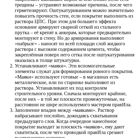
трещины – устраняют возможные причины, после чего
герметизируют. Оштукатуриванием можно значительно
повысить прочность стен, если покрытие выполнить из
раствора ЦПС. При этом для большего эффекта
основание армируют сварной сеткой из стального
прутка – её крепят к анкерам, которые предварительно
монтируют в стену. Но до армирования выполняют
«набрызг» - наносят по всей площади слой жидкого
раствора с высоким содержанием цемента, чтобы
закреплённая поверх него сетка после оштукатуривания
оказалась в толще штукатурки.
Устанавливают «маяки». Эти вспомогательные
элементы служат для формирования ровного покрытия.
«Маяки» используют готовые – в магазинах есть
металлические, или по старинке выполняют из
раствора. Устанавливают их под контролем
строительного уровня. Сначала монтируют крайние,
после них – в той же плоскости промежуточные, на
расстоянии не шире используемого мастером правИла.
Заполнение впадин между «маяками». Раствор
набрасывают послойно, дожидаясь схватывания
предыдущего слоя. Когда очередное нанесённое
покрытие выходит за плоскость «маяков», ему дают
схватиться, после чего проводкой правИла срезают
выступающие излишки.