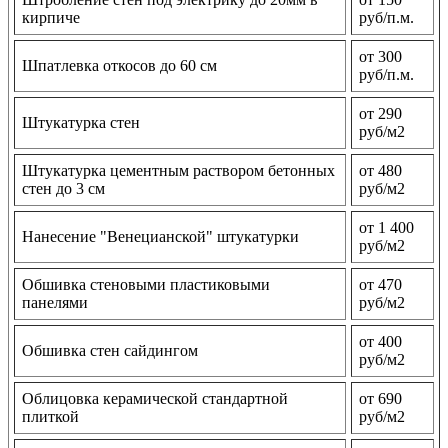
кирпиче
руб/п.м.
от 300
Шпатлевка откосов до 60 см
руб/п.м.
от 290
Штукатурка стен
руб/м2
Штукатурка цементным раствором бетонных
от 480
стен до 3 см
руб/м2
от 1 400
Нанесение "Венецианской" штукатурки
руб/м2
Обшивка стеновыми пластиковыми
от 470
панелями
руб/м2
от 400
Обшивка стен сайдингом
руб/м2
Облицовка керамической стандартной
от 690
плиткой
руб/м2