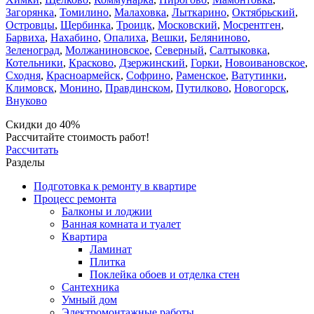
Загорянка
,
Томилино
,
Малаховка
,
Лыткарино
,
Октябрьский
,
Островцы
,
Щербинка
,
Троицк
,
Московский
,
Мосрентген
,
Барвиха
,
Нахабино
,
Опалиха
,
Вешки
,
Беляниново
,
Зеленоград
,
Молжаниновское
,
Северный
,
Салтыковка
,
Котельники
,
Красково
,
Дзержинский
,
Горки
,
Новоивановское
,
Сходня
,
Красноармейск
,
Софрино
,
Раменское
,
Ватутинки
,
Климовск
,
Монино
,
Правдинском
,
Путилково
,
Новогорск
,
Внуково
Скидки до 40%
Рассчитайте стоимость работ!
Рассчитать
Разделы
Подготовка к ремонту в квартире
Процесс ремонта
Балконы и лоджии
Ванная комната и туалет
Квартира
Ламинат
Плитка
Поклейка обоев и отделка стен
Сантехника
Умный дом
Электромонтажные работы