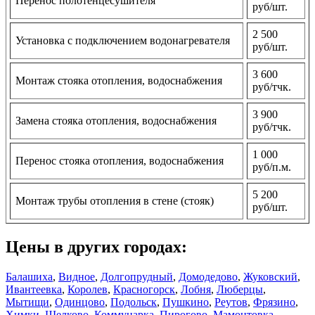
Перенос полотенцесушителя
руб/шт.
2 500
Установка с подключением водонагревателя
руб/шт.
3 600
Монтаж стояка отопления, водоснабжения
руб/тчк.
3 900
Замена стояка отопления, водоснабжения
руб/тчк.
1 000
Перенос стояка отопления, водоснабжения
руб/п.м.
5 200
Монтаж трубы отопления в стене (стояк)
руб/шт.
Цены в других городах:
Балашиха
,
Видное
,
Долгопрудный
,
Домодедово
,
Жуковский
,
Ивантеевка
,
Королев
,
Красногорск
,
Лобня
,
Люберцы
,
Мытищи
,
Одинцово
,
Подольск
,
Пушкино
,
Реутов
,
Фрязино
,
Химки
,
Щелково
,
Коммунарка
,
Пирогово
,
Мамонтовка
,