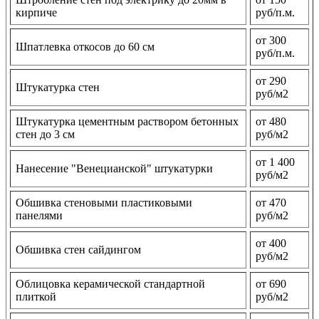
кирпиче
руб/п.м.
от 300
Шпатлевка откосов до 60 см
руб/п.м.
от 290
Штукатурка стен
руб/м2
Штукатурка цементным раствором бетонных
от 480
стен до 3 см
руб/м2
от 1 400
Нанесение "Венецианской" штукатурки
руб/м2
Обшивка стеновыми пластиковыми
от 470
панелями
руб/м2
от 400
Обшивка стен сайдингом
руб/м2
Облицовка керамической стандартной
от 690
плиткой
руб/м2