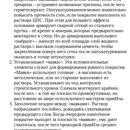
трещины – устраняют возможные причины, после чего
герметизируют. Оштукатуриванием можно значительно
повысить прочность стен, если покрытие выполнить из
раствора ЦПС. При этом для большего эффекта
основание армируют сварной сеткой из стального
прутка – её крепят к анкерам, которые предварительно
монтируют в стену. Но до армирования выполняют
«набрызг» - наносят по всей площади слой жидкого
раствора с высоким содержанием цемента, чтобы
закреплённая поверх него сетка после оштукатуривания
оказалась в толще штукатурки.
Устанавливают «маяки». Эти вспомогательные
элементы служат для формирования ровного покрытия.
«Маяки» используют готовые – в магазинах есть
металлические, или по старинке выполняют из
раствора. Устанавливают их под контролем
строительного уровня. Сначала монтируют крайние,
после них – в той же плоскости промежуточные, на
расстоянии не шире используемого мастером правИла.
Заполнение впадин между «маяками». Раствор
набрасывают послойно, дожидаясь схватывания
предыдущего слоя. Когда очередное нанесённое
покрытие выходит за плоскость «маяков», ему дают
схватиться, после чего проводкой правИла срезают
выступающие излишки.