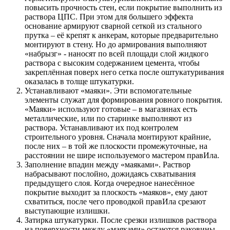
повысить прочность стен, если покрытие выполнить из
раствора ЦПС. При этом для большего эффекта
основание армируют сварной сеткой из стального
прутка – её крепят к анкерам, которые предварительно
монтируют в стену. Но до армирования выполняют
«набрызг» - наносят по всей площади слой жидкого
раствора с высоким содержанием цемента, чтобы
закреплённая поверх него сетка после оштукатуривания
оказалась в толще штукатурки.
Устанавливают «маяки». Эти вспомогательные
элементы служат для формирования ровного покрытия.
«Маяки» используют готовые – в магазинах есть
металлические, или по старинке выполняют из
раствора. Устанавливают их под контролем
строительного уровня. Сначала монтируют крайние,
после них – в той же плоскости промежуточные, на
расстоянии не шире используемого мастером правИла.
Заполнение впадин между «маяками». Раствор
набрасывают послойно, дожидаясь схватывания
предыдущего слоя. Когда очередное нанесённое
покрытие выходит за плоскость «маяков», ему дают
схватиться, после чего проводкой правИла срезают
выступающие излишки.
Затирка штукатурки. После срезки излишков раствора
на поверхности между «маяками» остаются раковины.