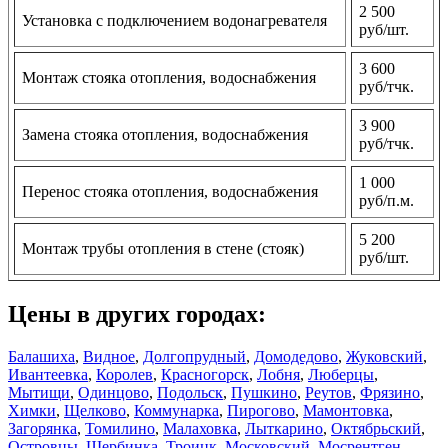
2 500
Установка с подключением водонагревателя
руб/шт.
3 600
Монтаж стояка отопления, водоснабжения
руб/тчк.
3 900
Замена стояка отопления, водоснабжения
руб/тчк.
1 000
Перенос стояка отопления, водоснабжения
руб/п.м.
5 200
Монтаж трубы отопления в стене (стояк)
руб/шт.
Цены в других городах:
Балашиха
,
Видное
,
Долгопрудный
,
Домодедово
,
Жуковский
,
Ивантеевка
,
Королев
,
Красногорск
,
Лобня
,
Люберцы
,
Мытищи
,
Одинцово
,
Подольск
,
Пушкино
,
Реутов
,
Фрязино
,
Химки
,
Щелково
,
Коммунарка
,
Пирогово
,
Мамонтовка
,
Загорянка
,
Томилино
,
Малаховка
,
Лыткарино
,
Октябрьский
,
Островцы
,
Щербинка
,
Троицк
,
Московский
,
Мосрентген
,