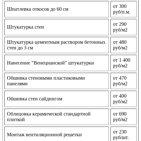
от 300
Шпатлевка откосов до 60 см
руб/п.м.
от 290
Штукатурка стен
руб/м2
Штукатурка цементным раствором бетонных
от 480
стен до 3 см
руб/м2
от 1 400
Нанесение "Венецианской" штукатурки
руб/м2
Обшивка стеновыми пластиковыми
от 470
панелями
руб/м2
от 400
Обшивка стен сайдингом
руб/м2
Облицовка керамической стандартной
от 690
плиткой
руб/м2
от 230
Монтаж вентиляционной решетки
руб/шт.