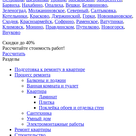
Барвиха
,
Нахабино
,
Опалиха
,
Вешки
,
Беляниново
,
Зеленоград
,
Молжаниновское
,
Северный
,
Салтыковка
,
Котельники
,
Красково
,
Дзержинский
,
Горки
,
Новоивановское
,
Сходня
,
Красноармейск
,
Софрино
,
Раменское
,
Ватутинки
,
Климовск
,
Монино
,
Правдинском
,
Путилково
,
Новогорск
,
Внуково
Скидки до 40%
Рассчитайте стоимость работ!
Рассчитать
Разделы
Подготовка к ремонту в квартире
Процесс ремонта
Балконы и лоджии
Ванная комната и туалет
Квартира
Ламинат
Плитка
Поклейка обоев и отделка стен
Сантехника
Умный дом
Электромонтажные работы
Ремонт квартиры
Строительство