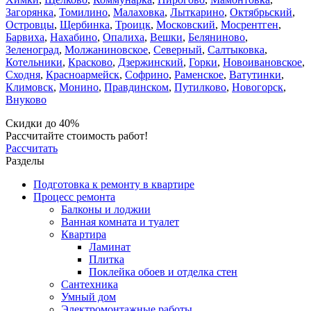
Загорянка
,
Томилино
,
Малаховка
,
Лыткарино
,
Октябрьский
,
Островцы
,
Щербинка
,
Троицк
,
Московский
,
Мосрентген
,
Барвиха
,
Нахабино
,
Опалиха
,
Вешки
,
Беляниново
,
Зеленоград
,
Молжаниновское
,
Северный
,
Салтыковка
,
Котельники
,
Красково
,
Дзержинский
,
Горки
,
Новоивановское
,
Сходня
,
Красноармейск
,
Софрино
,
Раменское
,
Ватутинки
,
Климовск
,
Монино
,
Правдинском
,
Путилково
,
Новогорск
,
Внуково
Скидки до 40%
Рассчитайте стоимость работ!
Рассчитать
Разделы
Подготовка к ремонту в квартире
Процесс ремонта
Балконы и лоджии
Ванная комната и туалет
Квартира
Ламинат
Плитка
Поклейка обоев и отделка стен
Сантехника
Умный дом
Электромонтажные работы