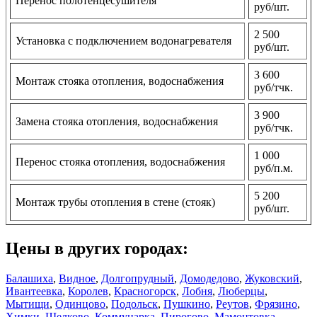
Перенос полотенцесушителя
руб/шт.
2 500
Установка с подключением водонагревателя
руб/шт.
3 600
Монтаж стояка отопления, водоснабжения
руб/тчк.
3 900
Замена стояка отопления, водоснабжения
руб/тчк.
1 000
Перенос стояка отопления, водоснабжения
руб/п.м.
5 200
Монтаж трубы отопления в стене (стояк)
руб/шт.
Цены в других городах:
Балашиха
,
Видное
,
Долгопрудный
,
Домодедово
,
Жуковский
,
Ивантеевка
,
Королев
,
Красногорск
,
Лобня
,
Люберцы
,
Мытищи
,
Одинцово
,
Подольск
,
Пушкино
,
Реутов
,
Фрязино
,
Химки
,
Щелково
,
Коммунарка
,
Пирогово
,
Мамонтовка
,