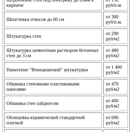
кирпиче
руб/п.м.
от 300
Шпатлевка откосов до 60 см
руб/п.м.
от 290
Штукатурка стен
руб/м2
Штукатурка цементным раствором бетонных
от 480
стен до 3 см
руб/м2
от 1 400
Нанесение "Венецианской" штукатурки
руб/м2
Обшивка стеновыми пластиковыми
от 470
панелями
руб/м2
от 400
Обшивка стен сайдингом
руб/м2
Облицовка керамической стандартной
от 690
плиткой
руб/м2