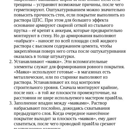
трещины – устраняют возможные причины, после чего
герметизируют. Оштукатуриванием можно значительно
повысить прочность стен, если покрытие выполнить из
раствора ЦПС. При этом для большего эффекта
основание армируют сварной сеткой из стального
прутка – её крепят к анкерам, которые предварительно
монтируют в стену. Но до армирования выполняют
«набрызг» - наносят по всей площади слой жидкого
раствора с высоким содержанием цемента, чтобы
закреплённая поверх него сетка после оштукатуривания
оказалась в толще штукатурки.
Устанавливают «маяки». Эти вспомогательные
элементы служат для формирования ровного покрытия.
«Маяки» используют готовые – в магазинах есть
металлические, или по старинке выполняют из
раствора. Устанавливают их под контролем
строительного уровня. Сначала монтируют крайние,
после них – в той же плоскости промежуточные, на
расстоянии не шире используемого мастером правИла.
Заполнение впадин между «маяками». Раствор
набрасывают послойно, дожидаясь схватывания
предыдущего слоя. Когда очередное нанесённое
покрытие выходит за плоскость «маяков», ему дают
схватиться, после чего проводкой правИла срезают
выступающие излишки.