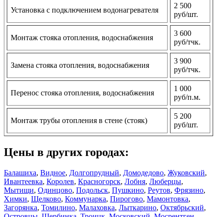
2 500
Установка с подключением водонагревателя
руб/шт.
3 600
Монтаж стояка отопления, водоснабжения
руб/тчк.
3 900
Замена стояка отопления, водоснабжения
руб/тчк.
1 000
Перенос стояка отопления, водоснабжения
руб/п.м.
5 200
Монтаж трубы отопления в стене (стояк)
руб/шт.
Цены в других городах:
Балашиха
,
Видное
,
Долгопрудный
,
Домодедово
,
Жуковский
,
Ивантеевка
,
Королев
,
Красногорск
,
Лобня
,
Люберцы
,
Мытищи
,
Одинцово
,
Подольск
,
Пушкино
,
Реутов
,
Фрязино
,
Химки
,
Щелково
,
Коммунарка
,
Пирогово
,
Мамонтовка
,
Загорянка
,
Томилино
,
Малаховка
,
Лыткарино
,
Октябрьский
,
Островцы
,
Щербинка
,
Троицк
,
Московский
,
Мосрентген
,