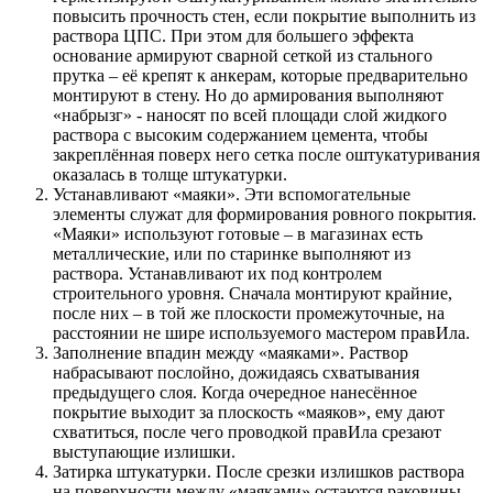
повысить прочность стен, если покрытие выполнить из
раствора ЦПС. При этом для большего эффекта
основание армируют сварной сеткой из стального
прутка – её крепят к анкерам, которые предварительно
монтируют в стену. Но до армирования выполняют
«набрызг» - наносят по всей площади слой жидкого
раствора с высоким содержанием цемента, чтобы
закреплённая поверх него сетка после оштукатуривания
оказалась в толще штукатурки.
Устанавливают «маяки». Эти вспомогательные
элементы служат для формирования ровного покрытия.
«Маяки» используют готовые – в магазинах есть
металлические, или по старинке выполняют из
раствора. Устанавливают их под контролем
строительного уровня. Сначала монтируют крайние,
после них – в той же плоскости промежуточные, на
расстоянии не шире используемого мастером правИла.
Заполнение впадин между «маяками». Раствор
набрасывают послойно, дожидаясь схватывания
предыдущего слоя. Когда очередное нанесённое
покрытие выходит за плоскость «маяков», ему дают
схватиться, после чего проводкой правИла срезают
выступающие излишки.
Затирка штукатурки. После срезки излишков раствора
на поверхности между «маяками» остаются раковины.