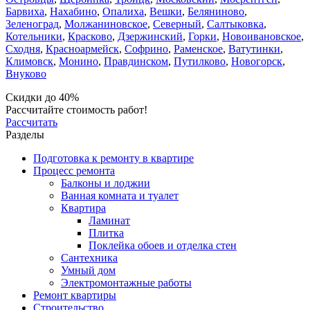
Барвиха
,
Нахабино
,
Опалиха
,
Вешки
,
Беляниново
,
Зеленоград
,
Молжаниновское
,
Северный
,
Салтыковка
,
Котельники
,
Красково
,
Дзержинский
,
Горки
,
Новоивановское
,
Сходня
,
Красноармейск
,
Софрино
,
Раменское
,
Ватутинки
,
Климовск
,
Монино
,
Правдинском
,
Путилково
,
Новогорск
,
Внуково
Скидки до 40%
Рассчитайте стоимость работ!
Рассчитать
Разделы
Подготовка к ремонту в квартире
Процесс ремонта
Балконы и лоджии
Ванная комната и туалет
Квартира
Ламинат
Плитка
Поклейка обоев и отделка стен
Сантехника
Умный дом
Электромонтажные работы
Ремонт квартиры
Строительство