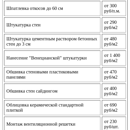
от 300
Шпатлевка откосов до 60 см
руб/п.м.
от 290
Штукатурка стен
руб/м2
Штукатурка цементным раствором бетонных
от 480
стен до 3 см
руб/м2
от 1 400
Нанесение "Венецианской" штукатурки
руб/м2
Обшивка стеновыми пластиковыми
от 470
панелями
руб/м2
от 400
Обшивка стен сайдингом
руб/м2
Облицовка керамической стандартной
от 690
плиткой
руб/м2
от 230
Монтаж вентиляционной решетки
руб/шт.