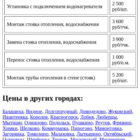
2 500
Установка с подключением водонагревателя
руб/шт.
3 600
Монтаж стояка отопления, водоснабжения
руб/тчк.
3 900
Замена стояка отопления, водоснабжения
руб/тчк.
1 000
Перенос стояка отопления, водоснабжения
руб/п.м.
5 200
Монтаж трубы отопления в стене (стояк)
руб/шт.
Цены в других городах:
Балашиха
,
Видное
,
Долгопрудный
,
Домодедово
,
Жуковский
,
Ивантеевка
,
Королев
,
Красногорск
,
Лобня
,
Люберцы
,
Мытищи
,
Одинцово
,
Подольск
,
Пушкино
,
Реутов
,
Фрязино
,
Химки
,
Щелково
,
Коммунарка
,
Пирогово
,
Мамонтовка
,
Загорянка
,
Томилино
,
Малаховка
,
Лыткарино
,
Октябрьский
,
Островцы
,
Щербинка
,
Троицк
,
Московский
,
Мосрентген
,