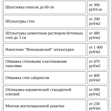
от 300
Шпатлевка откосов до 60 см
руб/п.м.
от 290
Штукатурка стен
руб/м2
Штукатурка цементным раствором бетонных
от 480
стен до 3 см
руб/м2
от 1 400
Нанесение "Венецианской" штукатурки
руб/м2
Обшивка стеновыми пластиковыми
от 470
панелями
руб/м2
от 400
Обшивка стен сайдингом
руб/м2
Облицовка керамической стандартной
от 690
плиткой
руб/м2
от 230
Монтаж вентиляционной решетки
руб/шт.