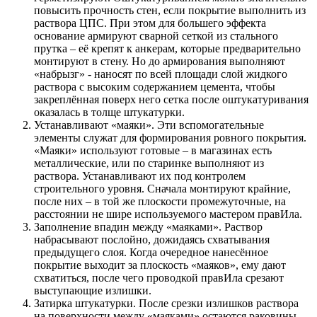
повысить прочность стен, если покрытие выполнить из
раствора ЦПС. При этом для большего эффекта
основание армируют сварной сеткой из стального
прутка – её крепят к анкерам, которые предварительно
монтируют в стену. Но до армирования выполняют
«набрызг» - наносят по всей площади слой жидкого
раствора с высоким содержанием цемента, чтобы
закреплённая поверх него сетка после оштукатуривания
оказалась в толще штукатурки.
Устанавливают «маяки». Эти вспомогательные
элементы служат для формирования ровного покрытия.
«Маяки» используют готовые – в магазинах есть
металлические, или по старинке выполняют из
раствора. Устанавливают их под контролем
строительного уровня. Сначала монтируют крайние,
после них – в той же плоскости промежуточные, на
расстоянии не шире используемого мастером правИла.
Заполнение впадин между «маяками». Раствор
набрасывают послойно, дожидаясь схватывания
предыдущего слоя. Когда очередное нанесённое
покрытие выходит за плоскость «маяков», ему дают
схватиться, после чего проводкой правИла срезают
выступающие излишки.
Затирка штукатурки. После срезки излишков раствора
на поверхности между «маяками» остаются раковины.