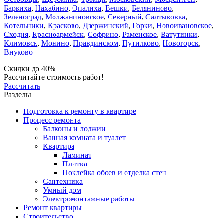
Барвиха
,
Нахабино
,
Опалиха
,
Вешки
,
Беляниново
,
Зеленоград
,
Молжаниновское
,
Северный
,
Салтыковка
,
Котельники
,
Красково
,
Дзержинский
,
Горки
,
Новоивановское
,
Сходня
,
Красноармейск
,
Софрино
,
Раменское
,
Ватутинки
,
Климовск
,
Монино
,
Правдинском
,
Путилково
,
Новогорск
,
Внуково
Скидки до 40%
Рассчитайте стоимость работ!
Рассчитать
Разделы
Подготовка к ремонту в квартире
Процесс ремонта
Балконы и лоджии
Ванная комната и туалет
Квартира
Ламинат
Плитка
Поклейка обоев и отделка стен
Сантехника
Умный дом
Электромонтажные работы
Ремонт квартиры
Строительство