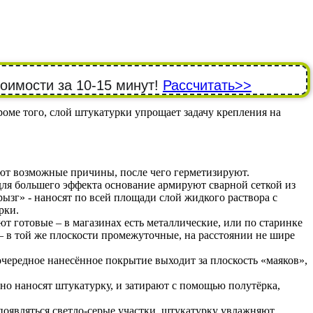
тоимости за 10-15 минут!
Рассчитать>>
ме того, слой штукатурки упрощает задачу крепления на
ют возможные причины, после чего герметизируют.
ля большего эффекта основание армируют сварной сеткой из
ызг» - наносят по всей площади слой жидкого раствора с
рки.
 готовые – в магазинах есть металлические, или по старинке
– в той же плоскости промежуточные, на расстоянии не шире
чередное нанесённое покрытие выходит за плоскость «маяков»,
но наносят штукатурку, и затирают с помощью полутёрка,
появляться светло-серые участки, штукатурку увлажняют