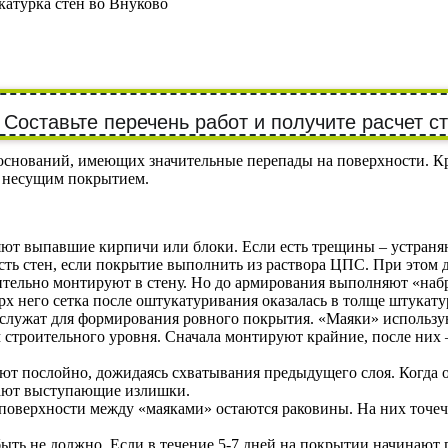
атурка стен во Внуково
Составьте перечень работ и получите расчет с
снований, имеющих значительные перепады на поверхности. Кро
ь несущим покрытием.
яют выпавшие кирпичи или блоки. Если есть трещины – устраня
ь стен, если покрытие выполнить из раствора ЦПС. При этом д
рительно монтируют в стену. Но до армирования выполняют «набр
х него сетка после оштукатуривания оказалась в толще штукату
лужат для формирования ровного покрытия. «Маяки» используют
 строительного уровня. Сначала монтируют крайние, после них 
т послойно, дожидаясь схватывания предыдущего слоя. Когда о
езают выступающие излишки.
 поверхности между «маяками» остаются раковины. На них точеч
ыть не должно. Если в течение 5-7 дней на покрытии начинают 