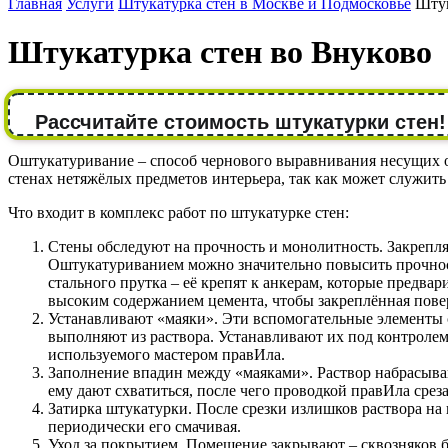
Главная
Услуги
Штукатурка стен в Москве и Подмосковье
Штук
Штукатурка стен во Внуково
Рассчитайте стоимость штукатурки стен!
Оштукатуривание – способ чернового выравнивания несущих о
стенах нетяжёлых предметов интерьера, так как может служит
Что входит в комплекс работ по штукатурке стен:
Стены обследуют на прочность и монолитность. Закрепл
Оштукатуриванием можно значительно повысить прочност
стального прутка – её крепят к анкерам, которые предва
высоким содержанием цемента, чтобы закреплённая повер
Устанавливают «маяки». Эти вспомогательные элементы с
выполняют из раствора. Устанавливают их под контролем
используемого мастером правИла.
Заполнение впадин между «маяками». Раствор набрасываю
ему дают схватиться, после чего проводкой правИла ср
Затирка штукатурки. После срезки излишков раствора на
периодически его смачивая.
Уход за покрытием. Помещение закрывают – сквозняков б