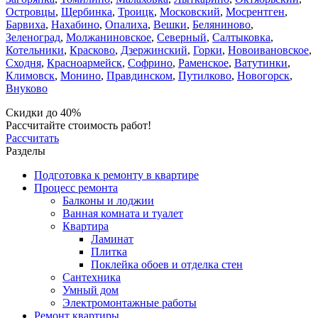
Островцы
,
Щербинка
,
Троицк
,
Московский
,
Мосрентген
,
Барвиха
,
Нахабино
,
Опалиха
,
Вешки
,
Беляниново
,
Зеленоград
,
Молжаниновское
,
Северный
,
Салтыковка
,
Котельники
,
Красково
,
Дзержинский
,
Горки
,
Новоивановское
,
Сходня
,
Красноармейск
,
Софрино
,
Раменское
,
Ватутинки
,
Климовск
,
Монино
,
Правдинском
,
Путилково
,
Новогорск
,
Внуково
Скидки до 40%
Рассчитайте стоимость работ!
Рассчитать
Разделы
Подготовка к ремонту в квартире
Процесс ремонта
Балконы и лоджии
Ванная комната и туалет
Квартира
Ламинат
Плитка
Поклейка обоев и отделка стен
Сантехника
Умный дом
Электромонтажные работы
Ремонт квартиры