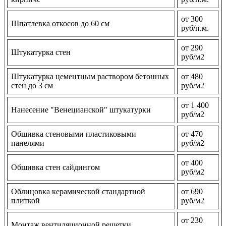
от 300
Шпатлевка откосов до 60 см
руб/п.м.
от 290
Штукатурка стен
руб/м2
Штукатурка цементным раствором бетонных
от 480
стен до 3 см
руб/м2
от 1 400
Нанесение "Венецианской" штукатурки
руб/м2
Обшивка стеновыми пластиковыми
от 470
панелями
руб/м2
от 400
Обшивка стен сайдингом
руб/м2
Облицовка керамической стандартной
от 690
плиткой
руб/м2
от 230
Монтаж вентиляционной решетки