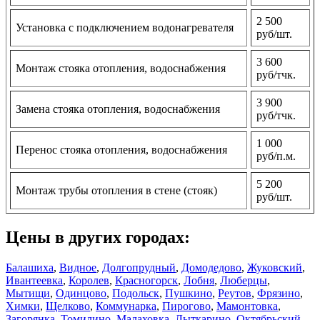
2 500
Установка с подключением водонагревателя
руб/шт.
3 600
Монтаж стояка отопления, водоснабжения
руб/тчк.
3 900
Замена стояка отопления, водоснабжения
руб/тчк.
1 000
Перенос стояка отопления, водоснабжения
руб/п.м.
5 200
Монтаж трубы отопления в стене (стояк)
руб/шт.
Цены в других городах:
Балашиха
,
Видное
,
Долгопрудный
,
Домодедово
,
Жуковский
,
Ивантеевка
,
Королев
,
Красногорск
,
Лобня
,
Люберцы
,
Мытищи
,
Одинцово
,
Подольск
,
Пушкино
,
Реутов
,
Фрязино
,
Химки
,
Щелково
,
Коммунарка
,
Пирогово
,
Мамонтовка
,
Загорянка
,
Томилино
,
Малаховка
,
Лыткарино
,
Октябрьский
,