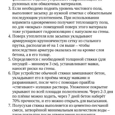
рулонных или обмазочных материалов.
Если необходимо поднять уровень чистового пола,
выполняют засыпку до нужной отметки с обязательным
последующим уплотнением. При использовании
керамзита одновременно получают теплозащиту пола,
но для «мокрых» помещений поверх этого материала
тоже устраивают гидроизоляцию с напуском на стены.
Поверх утеплителя или засыпки укладывают
армирующую крупноячеистую сетку из стального
прутка, располагая её на 1 см выше – чтобы
впоследствии арматура оказалась не на кромке слоя
бетона, а в его толще.
Определяются с необходимой толщиной стяжки (для
несущей – минимум 3 см), устанавливают маяки,
наносят риски на стены.
При устройстве обычной стяжки замешивают бетон,
укладывают его в проёмы между маяками и
разравнивают, после чего с помощью правИла
«стягивают» излишки раствора. Уложенное покрытие
укрывают по всей площади полиэтиленом. Через 2-3 дня
по плёнке можно ходить, через 7 дней бетон наберёт
70% прочности, и его можно открыть для высыхания.
Полусухая стяжка выполняется из цементно-песчаной
смеси, затворённой минимальным количеством воды –
такое покрытие после отверждения получается