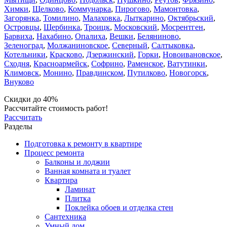
Химки
,
Щелково
,
Коммунарка
,
Пирогово
,
Мамонтовка
,
Загорянка
,
Томилино
,
Малаховка
,
Лыткарино
,
Октябрьский
,
Островцы
,
Щербинка
,
Троицк
,
Московский
,
Мосрентген
,
Барвиха
,
Нахабино
,
Опалиха
,
Вешки
,
Беляниново
,
Зеленоград
,
Молжаниновское
,
Северный
,
Салтыковка
,
Котельники
,
Красково
,
Дзержинский
,
Горки
,
Новоивановское
,
Сходня
,
Красноармейск
,
Софрино
,
Раменское
,
Ватутинки
,
Климовск
,
Монино
,
Правдинском
,
Путилково
,
Новогорск
,
Внуково
Скидки до 40%
Рассчитайте стоимость работ!
Рассчитать
Разделы
Подготовка к ремонту в квартире
Процесс ремонта
Балконы и лоджии
Ванная комната и туалет
Квартира
Ламинат
Плитка
Поклейка обоев и отделка стен
Сантехника
Умный дом