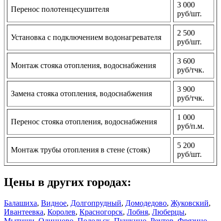
3 000
Перенос полотенцесушителя
руб/шт.
2 500
Установка с подключением водонагревателя
руб/шт.
3 600
Монтаж стояка отопления, водоснабжения
руб/тчк.
3 900
Замена стояка отопления, водоснабжения
руб/тчк.
1 000
Перенос стояка отопления, водоснабжения
руб/п.м.
5 200
Монтаж трубы отопления в стене (стояк)
руб/шт.
Цены в других городах:
Балашиха
,
Видное
,
Долгопрудный
,
Домодедово
,
Жуковский
,
Ивантеевка
,
Королев
,
Красногорск
,
Лобня
,
Люберцы
,
Мытищи
,
Одинцово
,
Подольск
,
Пушкино
,
Реутов
,
Фрязино
,