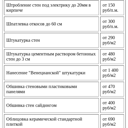
Штробление стен под электрику до 20мм в
от 150
кирпиче
руб/п.м.
от 300
Шпатлевка откосов до 60 см
руб/п.м.
от 290
Штукатурка стен
руб/м2
Штукатурка цементным раствором бетонных
от 480
стен до 3 см
руб/м2
от 1 400
Нанесение "Венецианской" штукатурки
руб/м2
Обшивка стеновыми пластиковыми
от 470
панелями
руб/м2
от 400
Обшивка стен сайдингом
руб/м2
Облицовка керамической стандартной
от 690
плиткой
руб/м2