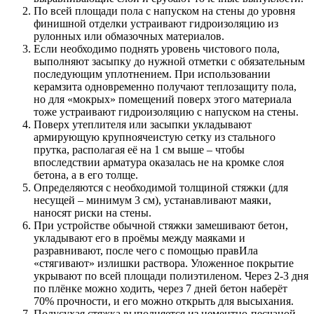
По всей площади пола с напуском на стены до уровня
финишной отделки устраивают гидроизоляцию из
рулонных или обмазочных материалов.
Если необходимо поднять уровень чистового пола,
выполняют засыпку до нужной отметки с обязательным
последующим уплотнением. При использовании
керамзита одновременно получают теплозащиту пола,
но для «мокрых» помещений поверх этого материала
тоже устраивают гидроизоляцию с напуском на стены.
Поверх утеплителя или засыпки укладывают
армирующую крупноячеистую сетку из стального
прутка, располагая её на 1 см выше – чтобы
впоследствии арматура оказалась не на кромке слоя
бетона, а в его толще.
Определяются с необходимой толщиной стяжки (для
несущей – минимум 3 см), устанавливают маяки,
наносят риски на стены.
При устройстве обычной стяжки замешивают бетон,
укладывают его в проёмы между маяками и
разравнивают, после чего с помощью правИла
«стягивают» излишки раствора. Уложенное покрытие
укрывают по всей площади полиэтиленом. Через 2-3 дня
по плёнке можно ходить, через 7 дней бетон наберёт
70% прочности, и его можно открыть для высыхания.
Полусухая стяжка выполняется из цементно-песчаной