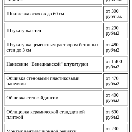
от 300
Шпатлевка откосов до 60 см
руб/п.м.
от 290
Штукатурка стен
руб/м2
Штукатурка цементным раствором бетонных
от 480
стен до 3 см
руб/м2
от 1 400
Нанесение "Венецианской" штукатурки
руб/м2
Обшивка стеновыми пластиковыми
от 470
панелями
руб/м2
от 400
Обшивка стен сайдингом
руб/м2
Облицовка керамической стандартной
от 690
плиткой
руб/м2
от 230
Монтаж вентиляционной решетки