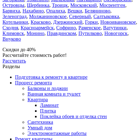
Островцы
,
Щербинка
,
Троицк
,
Московский
,
Мосрентген
,
Барвиха
,
Нахабино
,
Опалиха
,
Вешки
,
Беляниново
,
Зеленоград
,
Молжаниновское
,
Северный
,
Салтыковка
,
Котельники
,
Красково
,
Дзержинский
,
Горки
,
Новоивановское
,
Сходня
,
Красноармейск
,
Софрино
,
Раменское
,
Ватутинки
,
Климовск
,
Монино
,
Правдинском
,
Путилково
,
Новогорск
,
Внуково
Скидки до 40%
Рассчитайте стоимость работ!
Рассчитать
Разделы
Подготовка к ремонту в квартире
Процесс ремонта
Балконы и лоджии
Ванная комната и туалет
Квартира
Ламинат
Плитка
Поклейка обоев и отделка стен
Сантехника
Умный дом
Электромонтажные работы
Ремонт квартиры