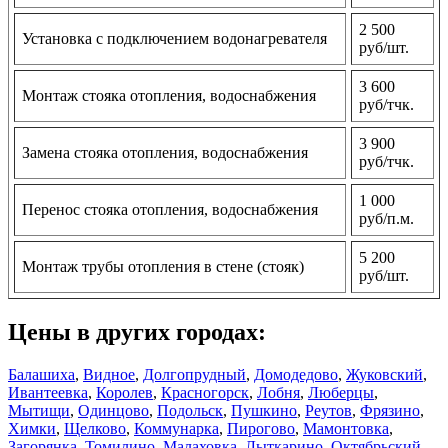
2 500
Установка с подключением водонагревателя
руб/шт.
3 600
Монтаж стояка отопления, водоснабжения
руб/тчк.
3 900
Замена стояка отопления, водоснабжения
руб/тчк.
1 000
Перенос стояка отопления, водоснабжения
руб/п.м.
5 200
Монтаж трубы отопления в стене (стояк)
руб/шт.
Цены в других городах:
Балашиха
,
Видное
,
Долгопрудный
,
Домодедово
,
Жуковский
,
Ивантеевка
,
Королев
,
Красногорск
,
Лобня
,
Люберцы
,
Мытищи
,
Одинцово
,
Подольск
,
Пушкино
,
Реутов
,
Фрязино
,
Химки
,
Щелково
,
Коммунарка
,
Пирогово
,
Мамонтовка
,
Загорянка
,
Томилино
,
Малаховка
,
Лыткарино
,
Октябрьский
,