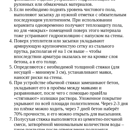
рулонных или обмазочных материалов.
Если необходимо поднять уровень чистового пола,
выполняют засыпку до нужной отметки с обязательным
последующим уплотнением. При использовании
керамзита одновременно получают теплозащиту пола,
но для «мокрых» помещений поверх этого материала
тоже устраивают гидроизоляцию с напуском на стены.
Поверх утеплителя или засыпки укладывают
армирующую крупноячеистую сетку из стального
прутка, располагая её на 1 см выше – чтобы
впоследствии арматура оказалась не на кромке слоя
бетона, а в его толще.
Определяются с необходимой толщиной стяжки (для
несущей – минимум 3 см), устанавливают маяки,
наносят риски на стены.
При устройстве обычной стяжки замешивают бетон,
укладывают его в проёмы между маяками и
разравнивают, после чего с помощью правИла
«стягивают» излишки раствора. Уложенное покрытие
укрывают по всей площади полиэтиленом. Через 2-3 дня
по плёнке можно ходить, через 7 дней бетон наберёт
70% прочности, и его можно открыть для высыхания.
Полусухая стяжка выполняется из цементно-песчаной
смеси, затворённой минимальным количеством воды –
такое покрытие после отверждения получается