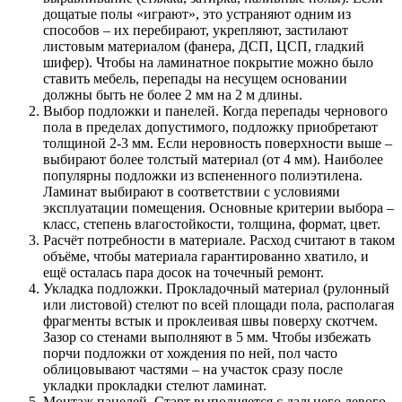
дощатые полы «играют», это устраняют одним из
способов – их перебирают, укрепляют, застилают
листовым материалом (фанера, ДСП, ЦСП, гладкий
шифер). Чтобы на ламинатное покрытие можно было
ставить мебель, перепады на несущем основании
должны быть не более 2 мм на 2 м длины.
Выбор подложки и панелей. Когда перепады чернового
пола в пределах допустимого, подложку приобретают
толщиной 2-3 мм. Если неровность поверхности выше –
выбирают более толстый материал (от 4 мм). Наиболее
популярны подложки из вспененного полиэтилена.
Ламинат выбирают в соответствии с условиями
эксплуатации помещения. Основные критерии выбора –
класс, степень влагостойкости, толщина, формат, цвет.
Расчёт потребности в материале. Расход считают в таком
объёме, чтобы материала гарантированно хватило, и
ещё осталась пара досок на точечный ремонт.
Укладка подложки. Прокладочный материал (рулонный
или листовой) стелют по всей площади пола, располагая
фрагменты встык и проклеивая швы поверху скотчем.
Зазор со стенами выполняют в 5 мм. Чтобы избежать
порчи подложки от хождения по ней, пол часто
облицовывают частями – на участок сразу после
укладки прокладки стелют ламинат.
Монтаж панелей. Старт выполняется с дальнего левого