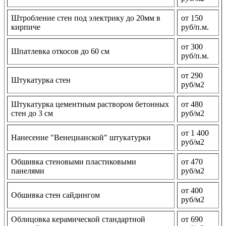
Штробление стен под электрику до 20мм в
от 150
кирпиче
руб/п.м.
от 300
Шпатлевка откосов до 60 см
руб/п.м.
от 290
Штукатурка стен
руб/м2
Штукатурка цементным раствором бетонных
от 480
стен до 3 см
руб/м2
от 1 400
Нанесение "Венецианской" штукатурки
руб/м2
Обшивка стеновыми пластиковыми
от 470
панелями
руб/м2
от 400
Обшивка стен сайдингом
руб/м2
Облицовка керамической стандартной
от 690