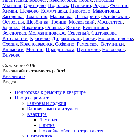
Мытищи
,
Одинцово
,
Подольск
,
Пушкино
,
Реутов
,
Фрязино
,
Химки
,
Щелково
,
Коммунарка
,
Пирогово
,
Мамонтовка
,
Загорянка
,
Томилино
,
Малаховка
,
Лыткарино
,
Октябрьский
,
Островцы
,
Щербинка
,
Троицк
,
Московский
,
Мосрентген
,
Барвиха
,
Нахабино
,
Опалиха
,
Вешки
,
Беляниново
,
Зеленоград
,
Молжаниновское
,
Северный
,
Салтыковка
,
Котельники
,
Красково
,
Дзержинский
,
Горки
,
Новоивановское
,
Сходня
,
Красноармейск
,
Софрино
,
Раменское
,
Ватутинки
,
Климовск
,
Монино
,
Правдинском
,
Путилково
,
Новогорск
,
Внуково
Скидки до 40%
Рассчитайте стоимость работ!
Рассчитать
Разделы
Подготовка к ремонту в квартире
Процесс ремонта
Балконы и лоджии
Ванная комната и туалет
Квартира
Ламинат
Плитка
Поклейка обоев и отделка стен
Сантехника