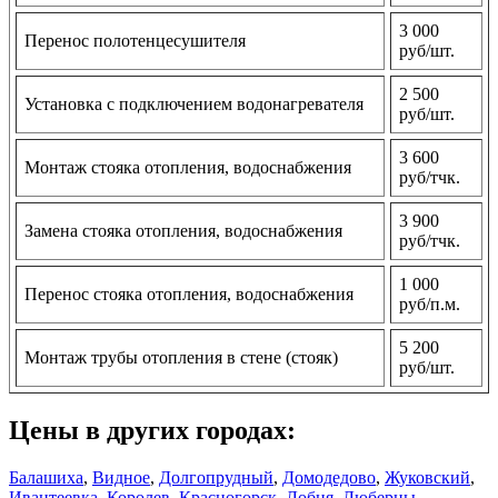
3 000
Перенос полотенцесушителя
руб/шт.
2 500
Установка с подключением водонагревателя
руб/шт.
3 600
Монтаж стояка отопления, водоснабжения
руб/тчк.
3 900
Замена стояка отопления, водоснабжения
руб/тчк.
1 000
Перенос стояка отопления, водоснабжения
руб/п.м.
5 200
Монтаж трубы отопления в стене (стояк)
руб/шт.
Цены в других городах:
Балашиха
,
Видное
,
Долгопрудный
,
Домодедово
,
Жуковский
,
Ивантеевка
,
Королев
,
Красногорск
,
Лобня
,
Люберцы
,