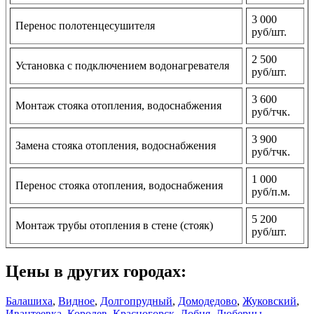
3 000
Перенос полотенцесушителя
руб/шт.
2 500
Установка с подключением водонагревателя
руб/шт.
3 600
Монтаж стояка отопления, водоснабжения
руб/тчк.
3 900
Замена стояка отопления, водоснабжения
руб/тчк.
1 000
Перенос стояка отопления, водоснабжения
руб/п.м.
5 200
Монтаж трубы отопления в стене (стояк)
руб/шт.
Цены в других городах:
Балашиха
,
Видное
,
Долгопрудный
,
Домодедово
,
Жуковский
,
Ивантеевка
,
Королев
,
Красногорск
,
Лобня
,
Люберцы
,