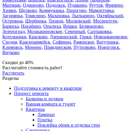
Мытищи
,
Одинцово
,
Подольск
,
Пушкино
,
Реутов
,
Фрязино
,
Химки
,
Щелково
,
Коммунарка
,
Пирогово
,
Мамонтовка
,
Загорянка
,
Томилино
,
Малаховка
,
Лыткарино
,
Октябрьский
,
Островцы
,
Щербинка
,
Троицк
,
Московский
,
Мосрентген
,
Барвиха
,
Нахабино
,
Опалиха
,
Вешки
,
Беляниново
,
Зеленоград
,
Молжаниновское
,
Северный
,
Салтыковка
,
Котельники
,
Красково
,
Дзержинский
,
Горки
,
Новоивановское
,
Сходня
,
Красноармейск
,
Софрино
,
Раменское
,
Ватутинки
,
Климовск
,
Монино
,
Правдинском
,
Путилково
,
Новогорск
,
Внуково
Скидки до 40%
Рассчитайте стоимость работ!
Рассчитать
Разделы
Подготовка к ремонту в квартире
Процесс ремонта
Балконы и лоджии
Ванная комната и туалет
Квартира
Ламинат
Плитка
Поклейка обоев и отделка стен
Сантехника