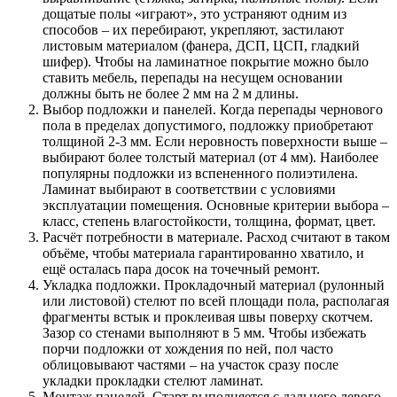
дощатые полы «играют», это устраняют одним из
способов – их перебирают, укрепляют, застилают
листовым материалом (фанера, ДСП, ЦСП, гладкий
шифер). Чтобы на ламинатное покрытие можно было
ставить мебель, перепады на несущем основании
должны быть не более 2 мм на 2 м длины.
Выбор подложки и панелей. Когда перепады чернового
пола в пределах допустимого, подложку приобретают
толщиной 2-3 мм. Если неровность поверхности выше –
выбирают более толстый материал (от 4 мм). Наиболее
популярны подложки из вспененного полиэтилена.
Ламинат выбирают в соответствии с условиями
эксплуатации помещения. Основные критерии выбора –
класс, степень влагостойкости, толщина, формат, цвет.
Расчёт потребности в материале. Расход считают в таком
объёме, чтобы материала гарантированно хватило, и
ещё осталась пара досок на точечный ремонт.
Укладка подложки. Прокладочный материал (рулонный
или листовой) стелют по всей площади пола, располагая
фрагменты встык и проклеивая швы поверху скотчем.
Зазор со стенами выполняют в 5 мм. Чтобы избежать
порчи подложки от хождения по ней, пол часто
облицовывают частями – на участок сразу после
укладки прокладки стелют ламинат.
Монтаж панелей. Старт выполняется с дальнего левого