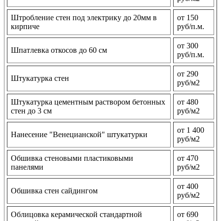
Штробление стен под электрику до 20мм в
от 150
кирпиче
руб/п.м.
от 300
Шпатлевка откосов до 60 см
руб/п.м.
от 290
Штукатурка стен
руб/м2
Штукатурка цементным раствором бетонных
от 480
стен до 3 см
руб/м2
от 1 400
Нанесение "Венецианской" штукатурки
руб/м2
Обшивка стеновыми пластиковыми
от 470
панелями
руб/м2
от 400
Обшивка стен сайдингом
руб/м2
Облицовка керамической стандартной
от 690