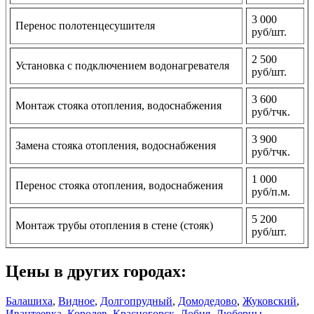
3 000
Перенос полотенцесушителя
руб/шт.
2 500
Установка с подключением водонагревателя
руб/шт.
3 600
Монтаж стояка отопления, водоснабжения
руб/тчк.
3 900
Замена стояка отопления, водоснабжения
руб/тчк.
1 000
Перенос стояка отопления, водоснабжения
руб/п.м.
5 200
Монтаж трубы отопления в стене (стояк)
руб/шт.
Цены в других городах:
Балашиха
,
Видное
,
Долгопрудный
,
Домодедово
,
Жуковский
,
Ивантеевка
,
Королев
,
Красногорск
,
Лобня
,
Люберцы
,