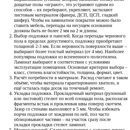
дощатые полы «играют», это устраняют одним из
способов – их перебирают, укрепляют, застилают
листовым материалом (фанера, ДСП, ЦСП, гладкий
шифер). Чтобы на ламинатное покрытие можно было
ставить мебель, перепады на несущем основании
должны быть не более 2 мм на 2 м длины.
Выбор подложки и панелей. Когда перепады чернового
пола в пределах допустимого, подложку приобретают
толщиной 2-3 мм. Если неровность поверхности выше –
выбирают более толстый материал (от 4 мм). Наиболее
популярны подложки из вспененного полиэтилена.
Ламинат выбирают в соответствии с условиями
эксплуатации помещения. Основные критерии выбора –
класс, степень влагостойкости, толщина, формат, цвет.
Расчёт потребности в материале. Расход считают в таком
объёме, чтобы материала гарантированно хватило, и
ещё осталась пара досок на точечный ремонт.
Укладка подложки. Прокладочный материал (рулонный
или листовой) стелют по всей площади пола, располагая
фрагменты встык и проклеивая швы поверху скотчем.
Зазор со стенами выполняют в 5 мм. Чтобы избежать
порчи подложки от хождения по ней, пол часто
облицовывают частями – на участок сразу после
укладки прокладки стелют ламинат.
Монтаж панелей. Старт выполняется с дальнего левого