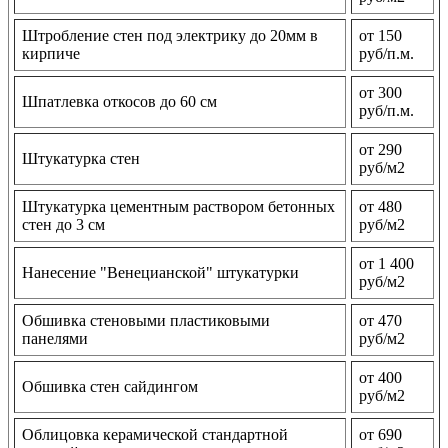
Штробление стен под электрику до 20мм в
от 150
кирпиче
руб/п.м.
от 300
Шпатлевка откосов до 60 см
руб/п.м.
от 290
Штукатурка стен
руб/м2
Штукатурка цементным раствором бетонных
от 480
стен до 3 см
руб/м2
от 1 400
Нанесение "Венецианской" штукатурки
руб/м2
Обшивка стеновыми пластиковыми
от 470
панелями
руб/м2
от 400
Обшивка стен сайдингом
руб/м2
Облицовка керамической стандартной
от 690