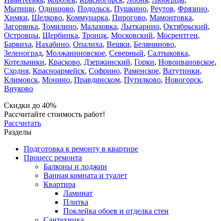
Мытищи
,
Одинцово
,
Подольск
,
Пушкино
,
Реутов
,
Фрязино
,
Химки
,
Щелково
,
Коммунарка
,
Пирогово
,
Мамонтовка
,
Загорянка
,
Томилино
,
Малаховка
,
Лыткарино
,
Октябрьский
,
Островцы
,
Щербинка
,
Троицк
,
Московский
,
Мосрентген
,
Барвиха
,
Нахабино
,
Опалиха
,
Вешки
,
Беляниново
,
Зеленоград
,
Молжаниновское
,
Северный
,
Салтыковка
,
Котельники
,
Красково
,
Дзержинский
,
Горки
,
Новоивановское
,
Сходня
,
Красноармейск
,
Софрино
,
Раменское
,
Ватутинки
,
Климовск
,
Монино
,
Правдинском
,
Путилково
,
Новогорск
,
Внуково
Скидки до 40%
Рассчитайте стоимость работ!
Рассчитать
Разделы
Подготовка к ремонту в квартире
Процесс ремонта
Балконы и лоджии
Ванная комната и туалет
Квартира
Ламинат
Плитка
Поклейка обоев и отделка стен
Сантехника