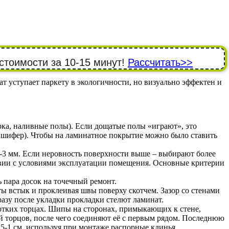
стоимости за 10-15 минут!
Рассчитать>>
 уступает паркету в экологичности, но визуально эффектен и
ка, наливные полы). Если дощатые полы «играют», это
й шифер). Чтобы на ламинатное покрытие можно было ставить
-3 мм. Если неровность поверхности выше – выбирают более
твии с условиями эксплуатации помещения. Основные критерии
ь пара досок на точечный ремонт.
ы встык и проклеивая швы поверху скотчем. Зазор со стенами
разу после укладки прокладки стелют ламинат.
ротких торцах. Шипы на сторонах, примыкающих к стене,
ой торцов, после чего соединяют её с первым рядом. Последнюю
5-1 см, используя при монтаже распорные клинья.