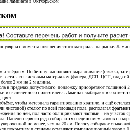
адка ламината в Октябрьском
ском
а!
Составьте перечень работ и получите расчет 
лярна с момента появления этого материала на рынке. Ламинат
 и твёрдым. По бетону выполняют выравнивание (стяжка, затир
ют, застилают листовым материалом (фанера, ДСП, ЦСП, гладки
более 2 мм на 2 м длины.
ола в пределах допустимого, подложку приобретают толщиной 2
жки из вспененного полиэтилена. Ламинат выбирают в соответс
 цвет.
объёме, чтобы материала гарантированно хватило, и ещё осталас
 листовой) стелют по всей площади пола, располагая фрагмент
ждения по ней, пол часто облицовывают частями – на участок с
гла. Панели первого ряда собираются соединением замков на ко
 укороченной не менее, чем на 20 см. Полосу собирают стыковк
ду покрытием и стенами оставляют компенсационный зазор в 0,