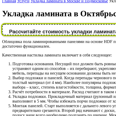
Главная
Услуги
Укладка ламината в Москве и Подмосковье
Укл
Укладка ламината в Октябрь
Рассчитайте стоимость укладки ламинат
Облицовка пола ламинированными панелями на основе HDF попу
достаточно функционален.
Качественная настилка ламината включает в себя следующее:
Подготовка основания. Несущий пол должен быть ровным
устраняют одним из способов – их перебирают, укрепля
мебель, перепады на несущем основании должны быть не 
Выбор подложки и панелей. Когда перепады чернового п
толстый материал (от 4 мм). Наиболее популярны подло
выбора – класс, степень влагостойкости, толщина, формат,
Расчёт потребности в материале. Расход считают в таком 
Укладка подложки. Прокладочный материал (рулонный или
выполняют в 5 мм. Чтобы избежать порчи подложки от хо
Монтаж панелей. Старт выполняется с дальнего левого у
предварительно срезаются. Второй ряд начинают с доски,
полосу чаще всего необходимо подгонять по ширине. Меж